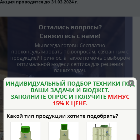
Акция проводится до 31.03.2024 г.
Остались вопросы?
Свяжитесь с нами!
Мы всегда готовы бесплатно
проконсультировать по вопросам, связанным с
продукцией Гринлос, а также помочь с выбором
оптимальной модели септика для решения
ваших задач.
ИНДИВИДУАЛЬНЫЙ ПОДБОР ТЕХНИКИ ПОД
ВАШИ ЗАДАЧИ И БЮДЖЕТ.
ЗАПОЛНИТЕ ОПРОС И ПОЛУЧИТЕ
МИНУС
15% К ЦЕНЕ.
Какой тип продукции хотите подобрать?