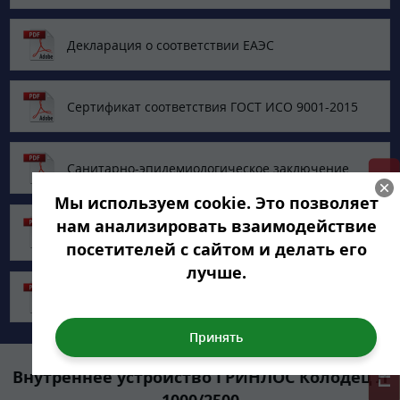
Декларация о соответствии ЕАЭС
Сертификат соответствия ГОСТ ИСО 9001-2015
Санитарно-эпидемиологическое заключение
ГРИНЛОС + скидка = 1 мин!
Мы используем cookie. Это позволяет
Протокол испытаний ФГБУ Центр
нам анализировать взаимодействие
госсанэпиднадзора
посетителей с сайтом и делать его
лучше.
Технический паспорт Гринлос Колодец
Внутреннее устройство ГРИНЛОС Колодец Л