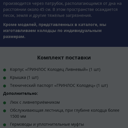
производится через патрубок, располагающимся от дна на
расстоянии около 45 см. В этом пространстве осаждается
песок, земля и другие тяжёлые загрязнения.
Кроме моделей, представленных в каталоге, мы
изготавливаем колодцы по индивидуальным
размерам.
Комплект поставки
Корпус «ГРИНЛОС Колодец Ливневый» (1 шт)
Крышка (1 шт)
Технический паспорт «ГРИНЛОС Колодец» (1 шт)
Дополнительно:
Люк с ливнеприёмником
Обслуживающая лестница, при глубине колодца более
1500 мм
Гермоводы и уплотнительные муфты