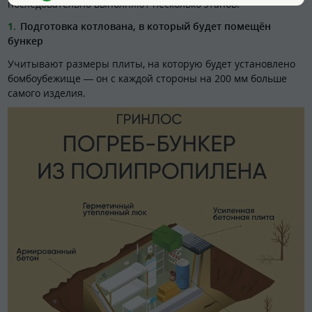
последовательно выполняют несколько этапов.
Подготовка котлована, в который будет помещён
бункер
Учитывают размеры плиты, на которую будет установлено
бомбоубежище — он с каждой стороны на 200 мм больше
самого изделия.