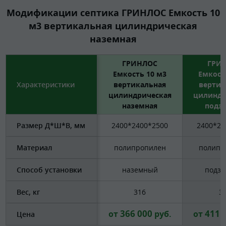
Модификации септика ГРИНЛОС Емкость 10
м3 вертикальная цилиндрическая
наземная
ГРИНЛОС
ГРИ
Емкость 10 м3
Емкост
Характеристики
вертикальная
вертик
цилиндрическая
цилиндр
наземная
подз
Размер Д*Ш*В, мм
2400*2400*2500
2400*24
Материал
полипропилен
полипр
Способ установки
наземный
подз
Вес, кг
316
3
366 000
411 
от
руб.
от
Цена