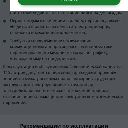
После завершения цикла покрытия и слива
электролитического раствора требуется промыть ванну
проточной водой и смыть накопившийся на дне осадок;
Перед каждым включением в работу, персонал должен
убедиться в работоспособности электроприборов,
ошиновки и механических элементов;
Требуется своевременное обслуживание
коммутационных аппаратов, насосов и кинематики
перемешивающего механизма согласно графику,
утверждённому на предприятии.
К эксплуатации и обслуживанию Гальванической ванны на
125 литров допускается персонал, прошедший проверку
знаний по межотраслевым правилам охраны труда при
эксплуатации электроустановок с группой по
электробезопасности не ниже II и знающий правила
оказания первой помощи при электрическом и химическом
поражении.
Рекомендации по эксплуатации