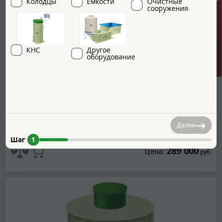
ГРИНЛОС + скидка = 1 мин!
Колодцы
Емкости
Очистные
сооружения
3
Фактический объем:
5.4 м
Габариты:
2000x2000x2300 мм
Вес:
167 кг
КНС
Другое
оборудование
Способ установки:
Наземный
Подземный
Возможность установки лестницы:
Есть
Нет
Далее
Шаг
1
289 000
Цена:
руб.