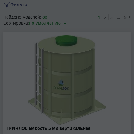
Фильтр
Найдено моделей:
86
>
1
2
3
...
5
Сортировка:
по умолчанию
ГРИНЛОС Емкость 5 м3 вертикальная