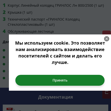
Корпус Линейный колодец ГРИНЛОС Лн 800/2500 (1 шт)
Крышка (1 шт)
Технический паспорт «ГРИНЛОС Колодец
Стеклопластиковый» (1 шт)
Обслуживающая лестница
ГРИНЛОС + скидка = 1 мин!
Дополнительно:
Мы используем cookie. Это позволяет
нам анализировать взаимодействие
Шламовый насос
посетителей с сайтом и делать его
Монтажные проушины
лучше.
Удлинённая горловина
Лотковые части
Люк-дождеприёмник
Документация