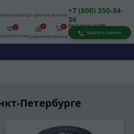
+7 (800) 350-34-
кументация
Где купить
Контакты
36
(бесплатно по РФ)
0
0
0
Заказать звонок
осмотренное
Корзина
Сравнение
нкт-Петербурге