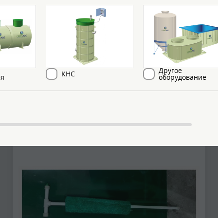
Горловина + 40 см
Дополнительная горловина для станций
ГРИНЛОС Аква и Аэро. Применяется при
глубине залегания подводящей трубы до 100
см.
Другое
КНС
ия
оборудование
от 15 700
Цена:
руб.