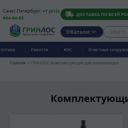
Санкт-Петербург:
+7 (812)
ДОСТАВКА ПО ВСЕЙ РО
604-84-83
Каталог
Септики
Емкости
КНС
Очистные сооруже
Главная
ГРИНЛОС Комплектующие для канализации
Комплектующие