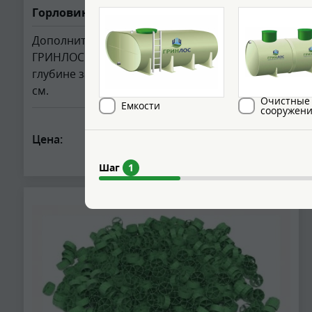
Горловина + 20 см
Дополнительная горловина для станций
ГРИНЛОС Аква и Аэро. Применяется при
глубине залегания подводящей трубы до 80
см.
Очистные
Емкости
сооружен
от 13 000
Цена:
руб.
Шаг
1