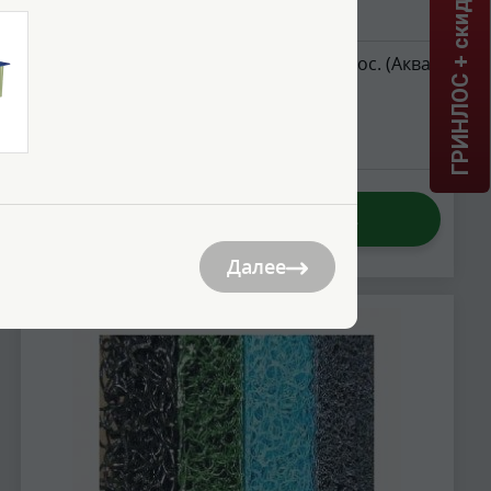
ГРИНЛОС + скидка = 1 мин!
Крышка на станцию Гринлос
Подходит для линейки станций Гринлос. (Аква,
Аэро, Накопитель)
9 500
Цена:
руб.
Далее