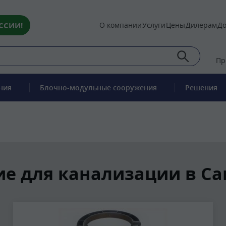
ССИИ!
О компании
Услуги
Цены
Дилерам
До
Пр
ния
Блочно-модульные сооружения
Решения
 для канализации в Са