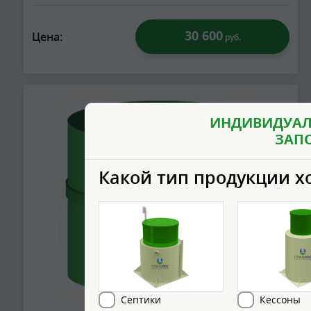
30 600
Цена:
руб.
ИНДИВИДУАЛ
ЗАП
Какой тип продукции х
Септики
Кессоны