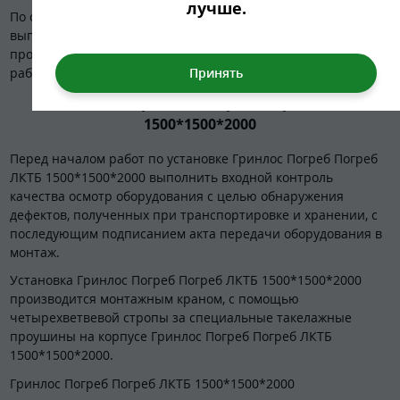
лучше.
По окончании работ по монтажу плиты-основания
выполнить инструментальную проверку соответствия
проекту проведенных работ с составлением акта скрытых
работ, с приложением фотоотчета.
Установка Гринлос Погреб Погреб ЛКТБ
1500*1500*2000
Перед началом работ по установке Гринлос Погреб Погреб
ЛКТБ 1500*1500*2000 выполнить входной контроль
качества осмотр оборудования с целью обнаружения
дефектов, полученных при транспортировке и хранении, с
последующим подписанием акта передачи оборудования в
монтаж.
Установка Гринлос Погреб Погреб ЛКТБ 1500*1500*2000
производится монтажным краном, с помощью
четырехветвевой стропы за специальные такелажные
проушины на корпусе Гринлос Погреб Погреб ЛКТБ
1500*1500*2000.
Гринлос Погреб Погреб ЛКТБ 1500*1500*2000