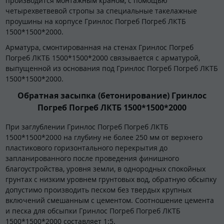
производится монтажным краном, с помощью
четырехветвевой стропы за специальные такелажные
проушины на корпусе Гринлос Погреб Погреб ЛКТБ
1500*1500*2000.
Арматура, смонтированная на стенах Гринлос Погреб
Погреб ЛКТБ 1500*1500*2000 связывается с арматурой,
выпущенной из основания под Гринлос Погреб Погреб ЛКТБ
1500*1500*2000.
Обратная засыпка (бетонирование) Гринлос
Погреб Погреб ЛКТБ 1500*1500*2000
При заглублении Гринлос Погреб Погреб ЛКТБ
1500*1500*2000 на глубину не более 250 мм от верхнего
пластикового горизонтального перекрытия до
запланированного после проведения финишного
благоустройства, уровня земли, в однородных спокойных
грунтах с низким уровнем грунтовых вод, обратную обсыпку
допустимо производить песком без твердых крупных
включений смешанным с цементом. Соотношение цемента
и песка для обсыпки Гринлос Погреб Погреб ЛКТБ
1500*1500*2000 составляет 1:5.