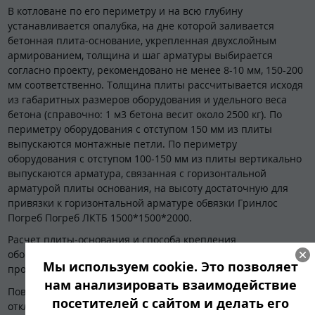
В котловане по его периметру и на всю глубину
устанавливается опалубка, на дне которой заливается
бетонная плита-основание, укрепленная двухслойным
армированием, толщина и шаг арматуры выбирается
согласно проекту, рекомендовано не менее 8-10 мм, 150-200
мм соответственно. Толщина плиты рассчитывается исходя
из габаритных размеров оборудования и удельного веса
бетона (справочно: 1 м3 бетона весит около 2500 кг). По
периметру оборудования с отступом 150 мм из плиты
выпускаются монтажные петли. По периметру
оборудования с отступом 100-150 мм из плиты вертикально
выпускаются арматура, связанная с горизонтальной
арматурой плиты основания, на высоту достаточную для
привязки к горизонтальной арматуре обвязки Гринлос
Погреб Погреб ЛКТБ 1500*1500*2000.
Расчет плиты-основания и способа крепления
оборудования к ней производит специализированная
Мы используем cookie. Это позволяет
проектная организация.
нам анализировать взаимодействие
Поверхность плиты выравнивается цементной стяжкой с
посетителей с сайтом и делать его
отклонениями по горизонтали ± 3 мм.