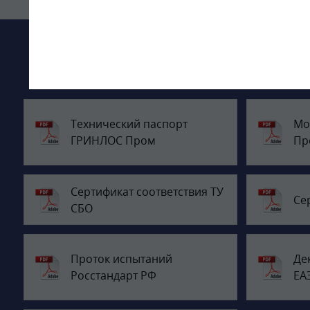
Технический паспорт
Мо
ГРИНЛОС Пром
Пр
Сертификат соответствия ТУ
Се
СБО
Проток испытаний
Де
Росстандарт РФ
ЕА