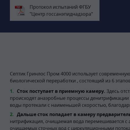
Протокол испытаний ФГБУ
"Центр госсанэпиднадзора"
Септик Гринлос Пром 4000 использует современную
биологической переработки , состоящий из 6 этапов
Сток поступает в приемную камеру.
Здесь отс
происходят анаэробные процессы денитрификации (
воды протекали с наименьшей скоростью, благодар
Дальше сток попадает в камеру предварител
нитрификация, очищаемая вода перемешивается с 
очищаемых сточных вод с циркуляционными потокам