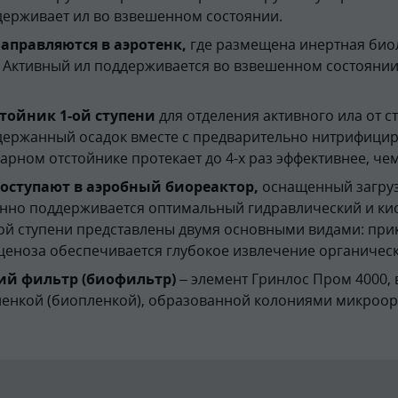
держивает ил во взвешенном состоянии.
аправляются в аэротенк,
где размещена инертная биол
 Активный ил поддерживается во взвешенном состоянии
тойник 1-ой ступени
для отделения активного ила от с
держанный осадок вместе с предварительно нитрифицир
рном отстойнике протекает до 4-х раз эффективнее, че
оступают в аэробный биореактор,
оснащенный загруз
янно поддерживается оптимальный гидравлический и ки
ой ступени представлены двумя основными видами: при
ценоза обеспечивается глубокое извлечение органическ
ий фильтр (биофильтр)
– элемент Гринлос Пром 4000, 
ленкой (биопленкой), образованной колониями микроор