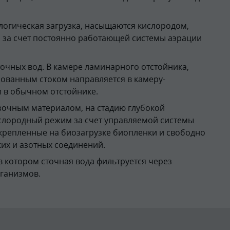
огическая загрузка, насыщаются кислородом,
 за счет постоянно работающей системы аэрации
точных вод. В камере ламинарного отстойника,
ованным стоком направляется в камеру-
м в обычном отстойнике.
очным материалом, на стадию глубокой
слородный режим за счет управляемой системы
крепленные на биозагрузке биопленки и свободно
их и азотных соединений.
в котором сточная вода фильтруется через
ганизмов.