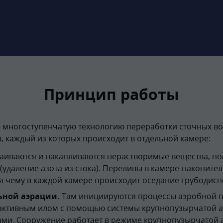
Принцип работы
 многоступенчатую технологию переработки сточных вод
, каждый из которых происходит в отдельной камере:
таиваются и накапливаются нерастворимые вещества, 
удаление азота из стока). Переливы в камере-накопите
я чему в каждой камере происходит оседание грубодисп
ьной аэрации.
Там инициируются процессы аэробной пе
активным илом с помощью системы крупнопузырчатой а
и. Сооружение работает в режиме крупнопузырчатой а