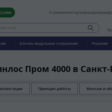
ССИИ!
О компании
Услуги
Цены
Дилерам
До
Пр
ния
Блочно-модульные сооружения
Решения
инлос Пром 4000 в Санкт-
мплектация
Принцип работы
Монтаж и об