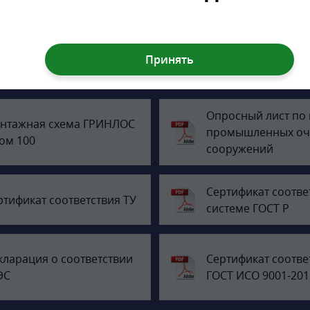
Документация
Опросный лист по
нтажная схема ГРИНЛОС
промышленных оч
ом 100
сооружений
Сертификат соотве
ртификат соответствия ТУ
системе ГОСТ Р
кларация о соответствии
Сертификат соотве
ЭС
ГОСТ ИСО 9001-201