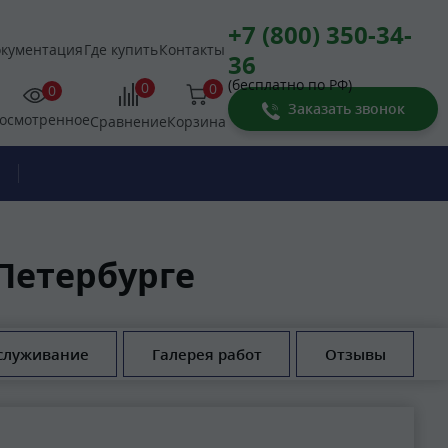
+7 (800) 350-34-
кументация
Где купить
Контакты
36
(бесплатно по РФ)
0
0
0
Заказать звонок
осмотренное
Корзина
Сравнение
Петербурге
служивание
Галерея работ
Отзывы