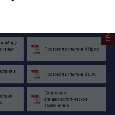
ГРИНЛОС + скидка = 1 мин!
 подбору
истных
Протокол испытаний Пром
тствия в
Протокол испытаний БиК
Санитарно-
тствия
эпидемиологическое
5
заключение