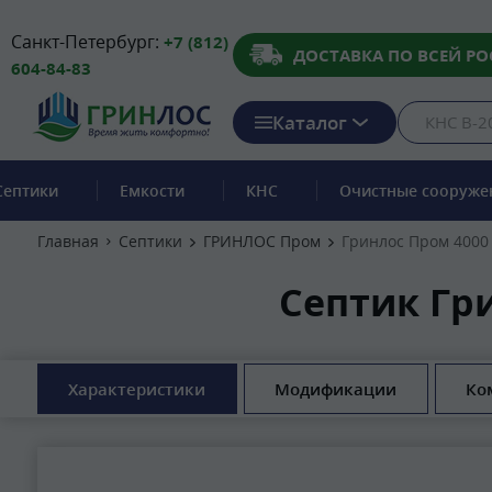
Санкт-Петербург:
+7 (812)
ДОСТАВКА ПО ВСЕЙ РО
604-84-83
Каталог
Септики
Емкости
КНС
Очистные сооруже
Главная
Септики
ГРИНЛОС Пром
Гринлос Пром 4000
Септик Гр
Характеристики
Модификации
Ко