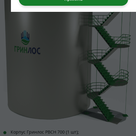
Корпус Гринлос РВСН 700 (1 шт);