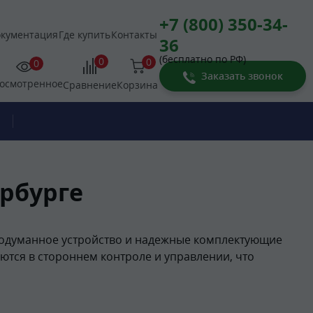
+7 (800) 350-34-
кументация
Где купить
Контакты
36
(бесплатно по РФ)
0
0
0
Заказать звонок
осмотренное
Корзина
Сравнение
ербурге
Продуманное устройство и надежные комплектующие
аются в стороннем контроле и управлении, что