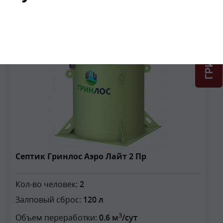
ГРИНЛОС + скидка = 1 мин!
2
Септик Гринлос Аэро Лайт 2 Пр
Кол-во человек:
2
Залповый сброс:
120 л
3
Объем переработки:
0.6 м
/сут