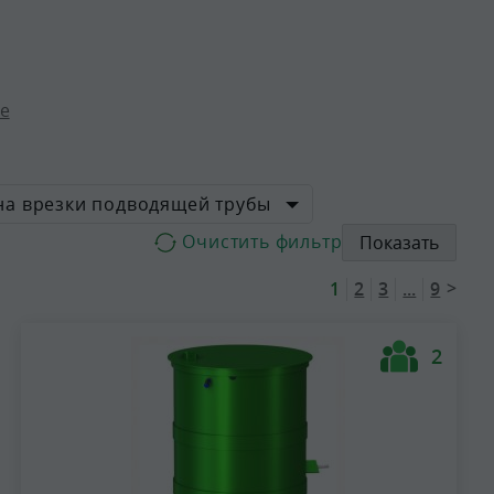
е
на врезки подводящей трубы
Показать
>
1
2
3
...
9
2