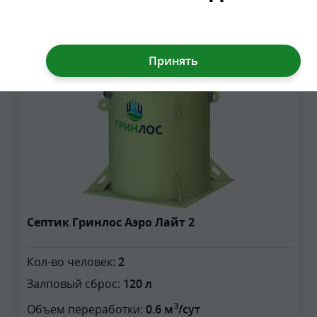
2
Септик Гринлос Аэро Лайт 2
Кол-во человек:
2
Залповый сброс:
120 л
3
Объем переработки:
0.6 м
/сут