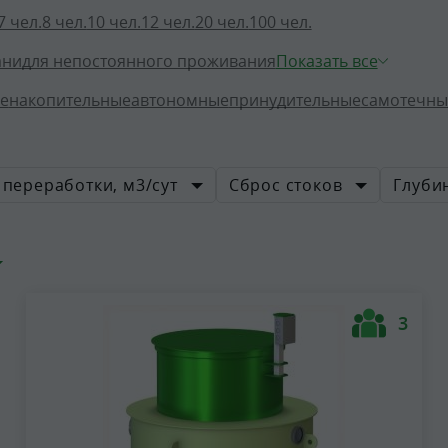
7 чел.
8 чел.
10 чел.
12 чел.
20 чел.
100 чел.
ани
для непостоянного проживания
Показать все
е
накопительные
автономные
принудительные
самотечны
переработки, м3/сут
Сброс стоков
Глуби
3