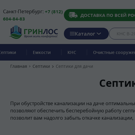
Санкт-Петербург:
+7 (812)
ДОСТАВКА ПО ВСЕЙ РО
604-84-83
Каталог
Септики
Емкости
КНС
Очистные сооруже
Главная
Септики
Септики для дачи
Септик
При обустройстве канализации на даче оптимальны
позволяют обеспечить бесперебойную работу септика
позволит вам надолго забыть откачке канализации, 