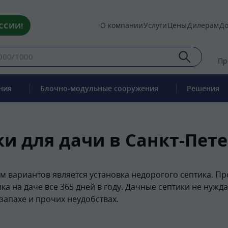
ССИИ!
О компании
Услуги
Цены
Дилерам
До
Пр
ния
Блочно-модульные сооружения
Решения
и для дачи в Санкт-Пет
м вариантов является установка недорогого септика. 
 на даче все 365 дней в году. Дачные септики не нужд
запахе и прочих неудобствах.