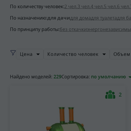
По количеству человек:
2 чел.
3 чел.
4 чел.
5 чел.
6 чел.
По назначению:
для дачи
для дома
для туалета
для б
По принципу работы:
без откачки
энергонезависимы
Цена
Количество человек
Объем 
Найдено моделей:
229
Сортировка:
по умолчанию
2