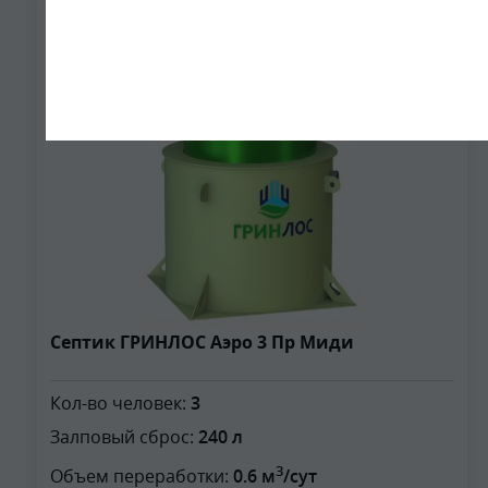
3
Септик ГРИНЛОС Аэро 3 Пр Миди
Кол-во человек:
3
Залповый сброс:
240 л
3
Объем переработки:
0.6 м
/сут