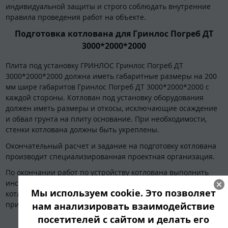
индивидуальной защиты и строго соблюдать внутренние
правила проведения работ на объекте.
Подготовка котлована для Гринлос Погреб ДТ
3000*2000*2000
Плита под установку ГРИНЛОС Гринлос Погреб ДТ
3000*2000*2000 должна иметь габаритные размеры на 200
мм шире габаритов Гринлос Погреб ДТ 3000*2000*2000 с
каждой стороны. Котлован под установку оборудования
должен иметь размеры и откосы, исключающие осаждение
и обвал грунта на плиту основание. При необходимости,
стенки котлована должны быть укреплены.
Окончательный расчет и задание на подготовку котлована
производит специализированная проектная организация.
По окончании работ по устройству котлована выполнить
инструментальную проверку соответствия проекту
Мы используем cookie. Это позволяет
котлована с составлением акта скрытых работ, с
приложением фотоотчета.
нам анализировать взаимодействие
посетителей с сайтом и делать его
Установка бетонной армированной плиты