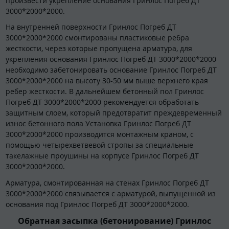
произвести укрепление основания Гринлос Погреб ДТ
3000*2000*2000.
На внутренней поверхности Гринлос Погреб ДТ
3000*2000*2000 смонтированы пластиковые ребра
жесткости, через которые пропущена арматура, для
укрепления основания Гринлос Погреб ДТ 3000*2000*2000
необходимо забетонировать основание Гринлос Погреб ДТ
3000*2000*2000 на высоту 30-50 мм выше верхнего края
ребер жесткости. В дальнейшем бетонный пол Гринлос
Погреб ДТ 3000*2000*2000 рекомендуется обработать
защитным слоем, который предотвратит преждевременный
износ бетонного пола Установка Гринлос Погреб ДТ
3000*2000*2000 производится монтажным краном, с
помощью четырехветвевой стропы за специальные
такелажные проушины на корпусе Гринлос Погреб ДТ
3000*2000*2000.
Арматура, смонтированная на стенах Гринлос Погреб ДТ
3000*2000*2000 связывается с арматурой, выпущенной из
основания под Гринлос Погреб ДТ 3000*2000*2000.
Обратная засыпка (бетонирование) Гринлос