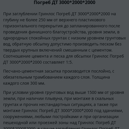
Погреб ДТ 3000*2000*2000
При заглублении Гринлос Погреб ДТ 3000*2000*2000 на
глубину не более 250 мм от верхнего пластикового
горизонтального перекрытия до запланированного после
проведения финишного благоустройства, уровня земли, в
однородных спокойных грунтах с низким уровнем грунтовых
вод, обратную обсыпку допустимо производить песком без
твердых крупных включений смешанным с цементом.
Соотношение цемента и песка для обсыпки Гринлос Погреб
ДТ 3000*2000*2000 составляет 1:5.
Песчано-цементная засыпка производится послойно, с
обязательным трамбованием каждого слоя. Толщина
каждого слоя 300 мм.
При условии уровня грунтовых вод выше 1500 мм от уровня
земли, при наличии плывуна, при монтаже в скальных
грунтах и прочих нестандартных ситуациях, а также при
монтаже Гринлос Погреб ДТ 3000*2000*2000 под зданиями,
сооружениями, любыми постройками и при организации
пешеходной или проезжей зоны над Гринлос Погреб ДТ
3000*2000*2000, в случае заглубления Гринлос Погреб ДТ