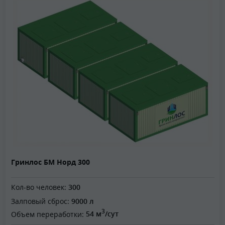
Гринлос БМ Норд 300
Кол-во человек:
300
Залповый сброс:
9000 л
3
Объем переработки:
54 м
/сут