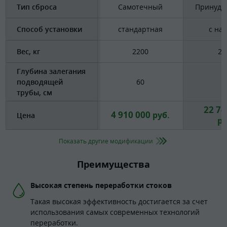
Тип сброса
Самотечный
Принуди
Способ установки
стандартная
с на
Вес, кг
2200
22
Глубина залегания
подводящей
60
6
трубы, см
22 74
4 910 000
руб.
Цена
ру
Показать другие модификации
Преимущества
Высокая степень переработки стоков
Такая высокая эффективность достигается за счет
использования самых современных технологий
переработки.