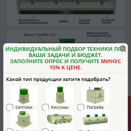
ИНДИВИДУАЛЬНЫЙ ПОДБОР ТЕХНИКИ ПОД
ВАШИ ЗАДАЧИ И БЮДЖЕТ.
ЗАПОЛНИТЕ ОПРОС И ПОЛУЧИТЕ
МИНУС
15% К ЦЕНЕ.
Какой тип продукции хотите подобрать?
Септики
Кессоны
Погреба
Обратная засыпка (бетонирование).
При
заглублении септика на глубину не более 250 мм от
верхнего пластикового горизонтального перекрытия до