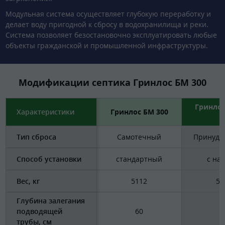
Модульная система осуществляет глубокую переработку и
делает воду пригодной к сбросу в водохранилища и реки.
Система позволяет безостановочно эксплуатировать любые
объекты гражданской и промышленной инфраструктуры.
Модификации септика Гринлос БМ 300
Гринлос
Характеристики
Гринлос БМ 300
П
Тип сброса
Самотечный
Принуди
Способ установки
стандартный
с на
Вес, кг
5112
51
Глубина залегания
подводящей
60
6
трубы, см