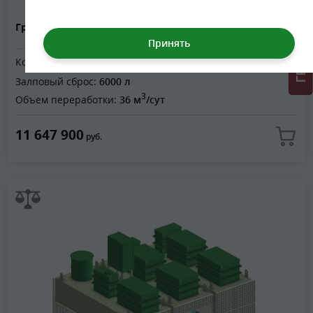
Гринлос БМ Норд 200
Кол-во человек:
200
Залповый сброс:
6000 л
3
Объем переработки:
36 м
/сут
11 647 900
руб.