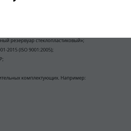
-2500 стеклопластиковый (1 шт);
ный резервуар стеклопластиковый»;
1-2015 (ISO 9001:2005);
Р;
ительных комплектующих. Например: