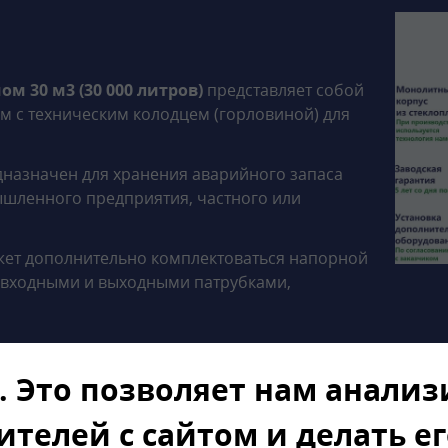
 30 м3 (30 000 литров)
представляет собой
м с техническим колодцем (горловиной) для
дназначен для хранения аварийного запаса
ышленного предприятия, частного или
ет дополнительно комплектоваться напорной
 входными и выходными патрубками,
. Это позволяет нам анали
рного резервуара 30 м3 d25
ителей с сайтом и делать е