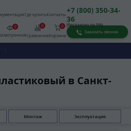
+7 (800) 350-34-
кументация
Где купить
Контакты
36
(бесплатно по РФ)
0
0
0
Заказать звонок
осмотренное
Корзина
Сравнение
пластиковый в Санкт-
Монтаж
Эксплуатация