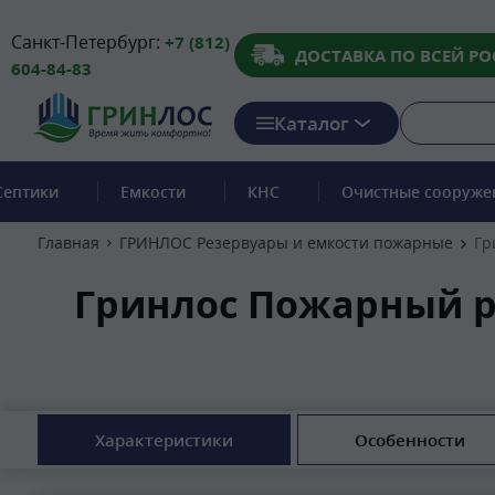
Санкт-Петербург:
+7 (812)
ДОСТАВКА ПО ВСЕЙ РО
604-84-83
Каталог
Септики
Емкости
КНС
Очистные сооруже
Главная
ГРИНЛОС Резервуары и емкости пожарные
Гр
Гринлос Пожарный ре
Характеристики
Особенности