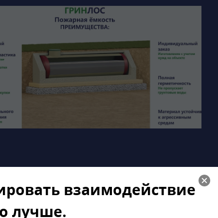
зировать взаимодействие
00 мм из стеклопластика
го лучше.