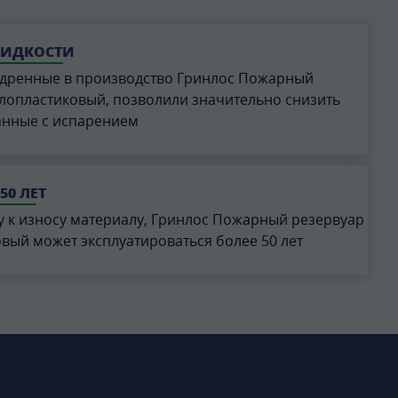
ЖИДКОСТИ
едренные в производство Гринлос Пожарный
клопластиковый, позволили значительно снизить
анные с испарением
50 ЛЕТ
у к износу материалу, Гринлос Пожарный резервуар
овый может эксплуатироваться более 50 лет