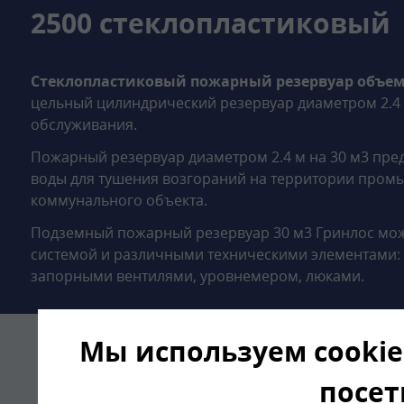
2500 стеклопластиковый
Стеклопластиковый пожарный резервуар объемом
цельный цилиндрический резервуар диаметром 2.4 
обслуживания.
Пожарный резервуар диаметром 2.4 м на 30 м3 пре
воды для тушения возгораний на территории пром
коммунального объекта.
Подземный пожарный резервуар 30 м3 Гринлос мож
системой и различными техническими элементами:
запорными вентилями, уровнемером, люками.
Мы используем cookie
Комплект поставки Пожа
посет