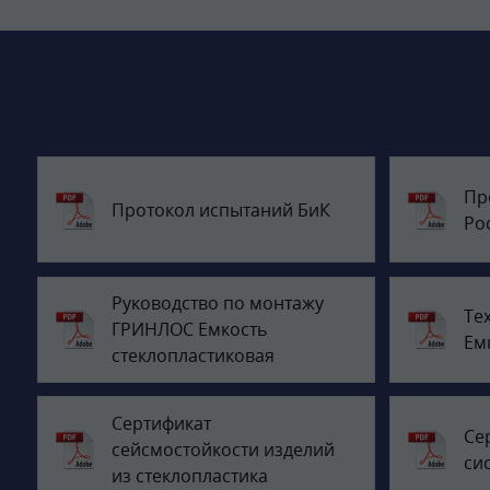
Пр
Протокол испытаний БиК
Ро
Руководство по монтажу
Те
ГРИНЛОС Емкость
Ем
стеклопластиковая
Сертификат
Се
сейсмостойкости изделий
си
из стеклопластика