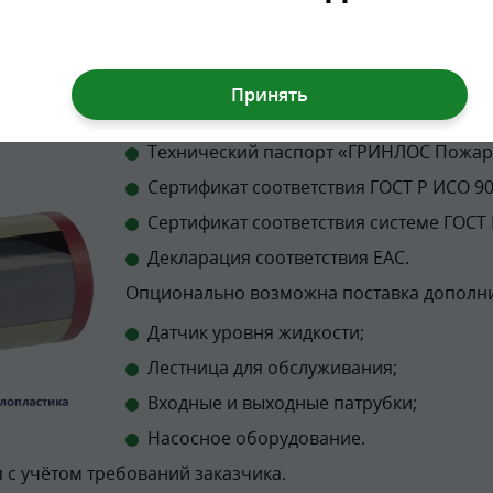
Корпус Гринлос Пожарный резервуар 30
Горловина (1шт);
Крышка технического люка (1шт);
Технический паспорт «ГРИНЛОС Пожар
Сертификат соответствия ГОСТ Р ИСО 900
Сертификат соответствия системе ГОСТ 
Декларация соответствия EAC.
Опционально возможна поставка дополн
Датчик уровня жидкости;
Лестница для обслуживания;
Входные и выходные патрубки;
Насосное оборудование.
 с учётом требований заказчика.