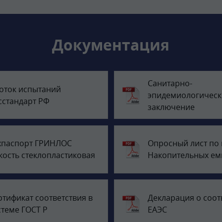
Документация
Санитарно-
оток испытаний
эпидемиологическ
сстандарт РФ
заключение
хпаспорт ГРИНЛОС
Опросный лист по
кость стеклопластиковая
Накопительных ем
ртификат соответствия в
Декларация о соот
стеме ГОСТ Р
ЕАЭС