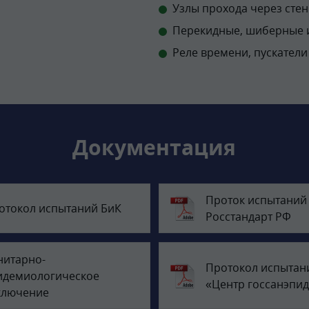
Узлы прохода через стен
Перекидные, шиберные и
Реле времени, пускател
Документация
Проток испытаний
отокол испытаний БиК
Росстандарт РФ
нитарно-
Протокол испытан
идемиологическое
«Центр госсанэпи
ключение