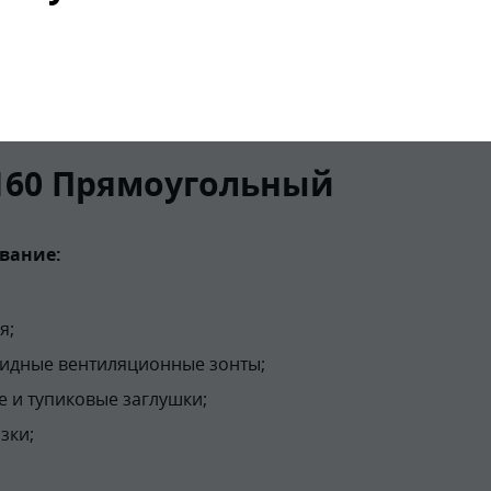
160 Прямоугольный
вание:
я;
идные вентиляционные зонты;
 и тупиковые заглушки;
зки;