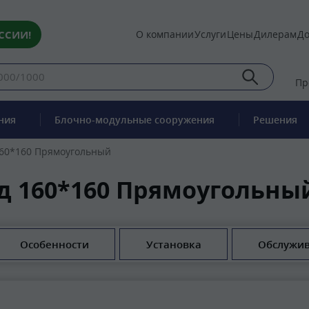
ССИИ!
О компании
Услуги
Цены
Дилерам
До
Пр
ния
Блочно-модульные сооружения
Решения
60*160 Прямоугольный
 160*160 Прямоугольный
Особенности
Установка
Обслужи