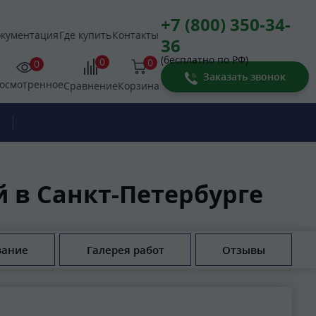
+7 (800) 350-34-
кументация
Где купить
Контакты
36
(бесплатно по РФ)
0
0
0
Заказать звонок
осмотренное
Корзина
Сравнение
 в Санкт-Петербурге
вание
Галерея работ
Отзывы