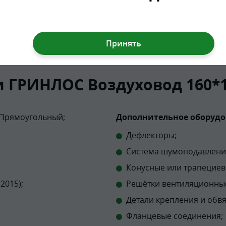
и ГРИНЛОС Воздуховод 160*
 Прямоугольный;
Дополнительное оборудо
Дефлекторы;
Система шумоподавлени
Конусные или трапециев
2015);
Решётки вентиляционные
Детали крепления и обвя
Фланцевые соединения;