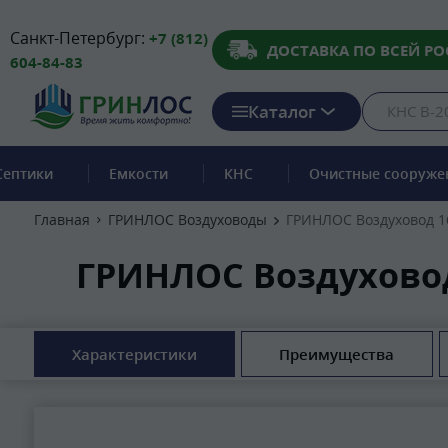
Санкт-Петербург:
+7 (812)
ДОСТАВКА ПО ВСЕЙ РО
604-84-83
Каталог
Септики
Емкости
КНС
Очистные сооруже
Главная
ГРИНЛОС Воздуховоды
ГРИНЛОС Воздуховод 1
ГРИНЛОС Воздуховод
Характеристики
Преимущества