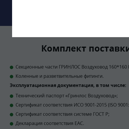
Комплект поставк
Секционные части ГРИНЛОС Воздуховод 160*160
Коленные и разветвительные фитинги.
Эксплуатационная документация, в том числе:
Технический паспорт «Гринлос Воздуховод»;
Сертификат соответствия ИСО 9001-2015 (ISO 9001:
Сертификат соответствия системе ГОСТ Р;
Декларация соответствия EAC.