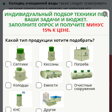
Колодец очищенной воды
также следует осматривать
не реже одного раза в неделю, не допуская его
переполнения и засорения.
ИНДИВИДУАЛЬНЫЙ ПОДБОР ТЕХНИКИ ПОД
ВАШИ ЗАДАЧИ И БЮДЖЕТ.
Выгрузка избыточного ила, осадка и мусора из установки
ЗАПОЛНИТЕ ОПРОС И ПОЛУЧИТЕ
МИНУС
осуществляется из стабилизатора осадка и из приемной
15% К ЦЕНЕ.
камеры первичного отстойника. Объем откачки
составляет 70% общего объема указанных камер.
Какой тип продукции хотите подобрать?
При наличии значительного количества мусора на
поверхности сточных вод его необходимо удалять по
мере обнаружения с помощью сачка или лопаты.
ГРИНЛОС + скидка = 1 мин!
Септики
Кессоны
Погреба
Во время каждого планового сервисного
обслуживания
следует производить смыв осадочных
отложений со стен станции очистки ГРИНЛОС БМ Пром
5000, включая стенки обслуживающих колодцев,
Колодцы
Емкости
Очистные
трубопроводов, воздуховодов, запорной и регулирующей
сооружения
арматуры, а также всего оборудования комплекса.
Особое внимание необходимо уделить состоянию
камеры чистой воды: при наличии осадка на дне или
КНС
Другое
стенках камеры он должен быть полностью удален с