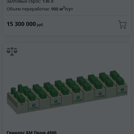
Залповый сброс:
136 л
3
Объем переработки:
900 м
/сут
15 300 000
руб.
Гринлос БМ Пром 4500