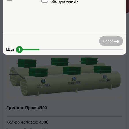
оборудование
обязательной промывкой всех внутренних поверхностей
и оборудования.
Похожие товары
Далее
Шаг
1
Гринлос Пром 4500
Кол-во человек:
4500