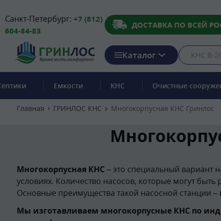
Санкт-Петербург:
+7 (812)
ДОСТАВКА ПО ВСЕЙ РО
604-84-83
Каталог
Септики
Емкости
КНС
Очистные сооруже
Главная
ГРИНЛОС КНС
Многокорпусная КНС Гринлос
Многокорпус
Многокорпусная КНС
– это специальный вариант н
условиях. Количество насосов, которые могут быть
Основные преимущества такой насосной станции –
Мы изготавливаем многокорпусные КНС по ин