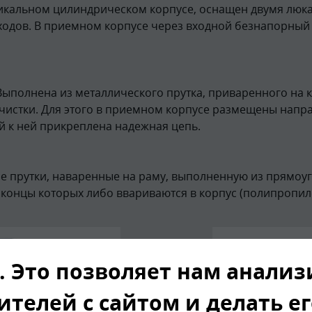
икальном цилиндрическом корпусе, оснащен двумя люка
ходов. В приемном корпусе через входной безнапорный 
Выполнена из металлического прутка, приваренного на 
чистки. Для этого в приемном корпусе размещены напр
ой к ней прикреплена надежная цепь.
е прутки, наваренные на раму, выполненную из прямоу
, концы которых либо ввариваются в корпус (полипропи
. Это позволяет нам анали
ителей с сайтом и делать е