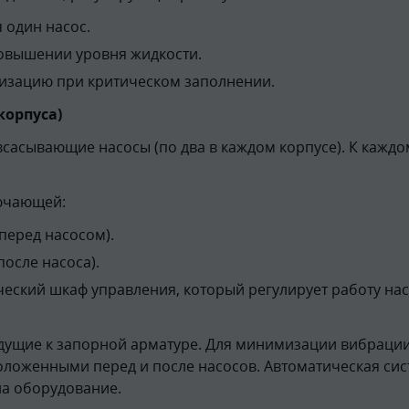
 один насос.
повышении уровня жидкости.
лизацию при критическом заполнении.
корпуса)
сасывающие насосы (по два в каждом корпусе). К каждо
лючающей:
перед насосом).
осле насоса).
ический шкаф управления, который регулирует работу н
едущие к запорной арматуре. Для минимизации вибраци
ложенными перед и после насосов. Автоматическая си
на оборудование.