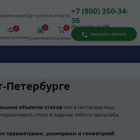
+7 (800) 350-34-
кументация
Где купить
Контакты
36
(бесплатно по РФ)
0
0
0
Заказать звонок
осмотренное
Корзина
Сравнение
т-Петербурге
льшим объемом стоков
или в нестандартных
 перекачивать стоки в задачах любого масштаба.
и параметрами, размерами и геометрией