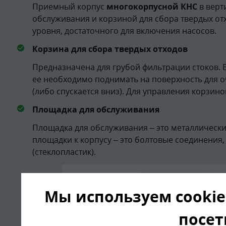
Приемный корпус
многокорпусной КНС
в верт
обслуживания и корзиной для сбора твердых от
уровня, достаточного для включения насосов.
Корзина для сбора твердых отходов
Предназначена для грубой фильтрации стоков. 
ее необходимо поднимать на поверхность для о
(либо спускается вниз). Для управления корзин
Площадка для обслуживания
Площадка для обслуживания – это металлически
площадки к корпусу – это болтовые соединения
(стеклопластик).
Мы используем cookie
посет