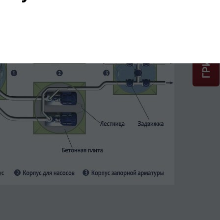
ГРИНЛОС + скидка = 1 мин!