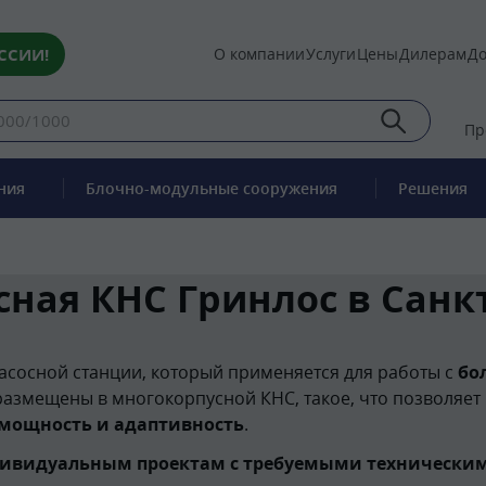
ССИИ!
О компании
Услуги
Цены
Дилерам
До
Пр
ния
Блочно-модульные сооружения
Решения
ная КНС Гринлос в Санк
асосной станции, который применяется для работы с
бо
 размещены в многокорпусной КНС, такое, что позволяет
мощность и адаптивность
.
дивидуальным проектам с требуемыми техническим