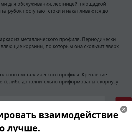
ми для обслуживания, лестницей, площадкой
патрубок поступают стоки и накапливаются до
каркас из металлического профиля. Периодически
авляющие корзины, по которым она скользит вверх
гольного металлического профиля. Крепление
лен), либо дополнительно приформованы к корпусу
зировать взаимодействие
го лучше.