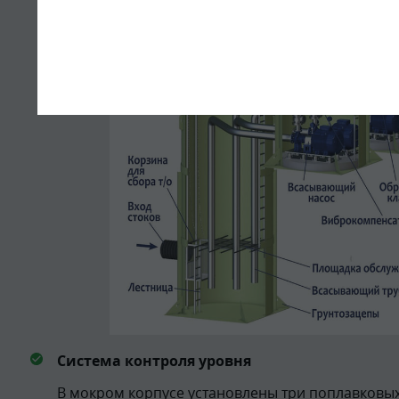
Система контроля уровня
В мокром корпусе установлены три поплавковых