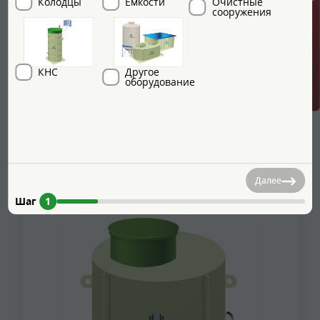
ГРИНЛОС + скидка = 1 мин!
Колодцы
Емкости
Очистные
сооружения
Канализационный колодец ГРИНЛОС К 1000/1500
Размеры (высота / диаметр):
1.5/1 м
КНС
Другое
оборудование
3
Объем:
1.18 м
Вес:
59 кг
Вид:
канализационный
88 000
Цена:
руб.
Далее
Шаг
1