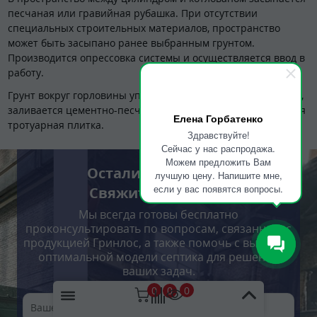
песчаная или гравийная рубашка. При отсутствии
специальных строительных материалов, пространство
может быть засыпано ранее выбранным грунтом.
Производится опрессовка системы и осуществляется ввод в
работу.
Грунт вокруг горловины уплотняется и, при необходимости,
заливается цементно-песчаная стяжка, может укладываться
Елена Горбатенко
тротуарная плитка.
Здравствуйте!
Сейчас у нас распродажа.
Можем предложить Вам
Остались вопросы?
лучшую цену. Напишите мне,
если у вас появятся вопросы.
Свяжитесь с нами!
Мы всегда готовы бесплатно
проконсультировать по вопросам, связанным с
продукцией Гринлос, а также помочь с выбором
оптимальной модели септика для решения
ваших задач.
0
0
0