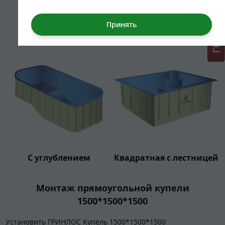
Крест
С римской лестницей
С углублением
Квадратная с лестницей
Монтаж прямоугольной купели
1500*1500*1500
Установить ГРИНЛОС Купель 1500*1500*1500