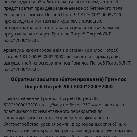
рекомендуется обработать защитным слоем, который
предотвратит преждевременный износ бетонного пола
Установка Гринлос Погреб Погреб ЛКТ 5000*2000*2000
производится монтажным краном, с помощью
четырехветвевой стропы за специальные такелажные
проушины на корпусе Гринлос Погреб Погреб ЛКТ
5000*2000*2000.
Арматура, смонтированная на стенах Гринлос Погреб
Погреб ЛКТ 5000*2000*2000 связывается с арматурой,
выпущенной из основания под Гринлос Погреб Погреб ЛКТ
5000*2000*2000.
Обратная засыпка (бетонирование) Гринлос
Погреб Погреб ЛКТ 5000*2000*2000
При заглублении Гринлос Погреб Погреб ЛКТ
5000*2000*2000 на глубину не более 250 мм от верхнего
пластикового горизонтального перекрытия до
запланированного после проведения финишного
благоустройства, уровня земли, в однородных спокойных
грунтах с низким уровнем грунтовых вод, обратную обсыпку
допустимо производить песком без твердых крупных