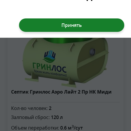
2
Септик Гринлос Аэро Лайт 2 Пр НК Миди
Кол-во человек:
2
Залповый сброс:
120 л
3
Объем переработки:
0.6 м
/сут