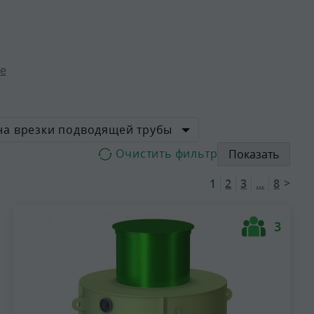
е
на врезки подводящей трубы
Показать
>
1
2
3
...
8
3