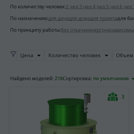
По количеству человек:
2 чел.
3 чел.
4 чел.
5 чел.
6 чел.
По назначению:
для дачи
для дома
для туалета
для б
По принципу работы:
без откачки
энергонезависимы
Цена
Количество человек
Объем 
Найдено моделей:
216
Сортировка:
по умолчанию
3