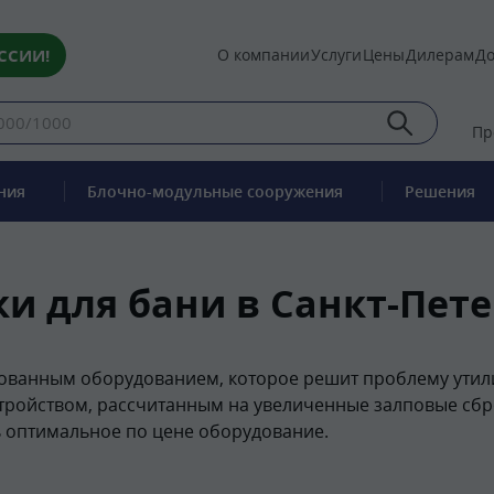
ССИИ!
О компании
Услуги
Цены
Дилерам
До
Пр
ния
Блочно-модульные сооружения
Решения
и для бани в Санкт-Пет
ованным оборудованием, которое решит проблему утили
тройством, рассчитанным на увеличенные залповые сбр
 оптимальное по цене оборудование.