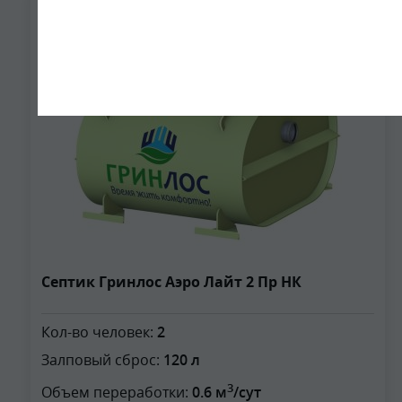
2
Септик Гринлос Аэро Лайт 2 Пр НК
Кол-во человек:
2
Залповый сброс:
120 л
3
Объем переработки:
0.6 м
/сут