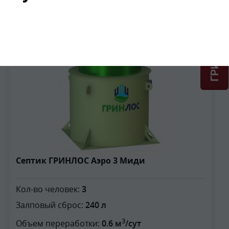
ГРИНЛОС + скидка = 1 мин!
3
Септик ГРИНЛОС Аэро 3 Миди
Кол-во человек:
3
Залповый сброс:
240 л
3
Объем переработки:
0.6 м
/сут