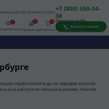
+7 (800) 350-34-
кументация
Где купить
Контакты
36
(бесплатно по РФ)
0
0
0
Заказать звонок
осмотренное
Корзина
Сравнение
ербурге
зации отработанной воды не навредив экологии.
осы и на работу в нестабильном режиме. Наличие