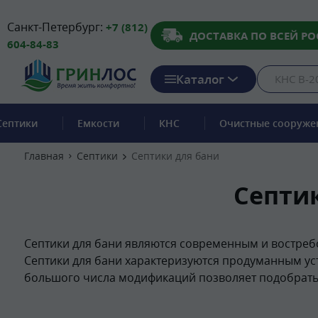
Санкт-Петербург:
+7 (812)
ДОСТАВКА ПО ВСЕЙ РО
604-84-83
Каталог
Септики
Емкости
КНС
Очистные сооруже
Главная
Септики
Септики для бани
Септик
Септики для бани являются современным и востреб
Септики для бани характеризуются продуманным ус
большого числа модификаций позволяет подобрать