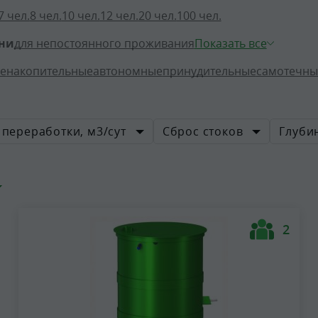
7 чел.
8 чел.
10 чел.
12 чел.
20 чел.
100 чел.
ани
для непостоянного проживания
Показать все
е
накопительные
автономные
принудительные
самотечны
переработки, м3/сут
Сброс стоков
Глуби
2