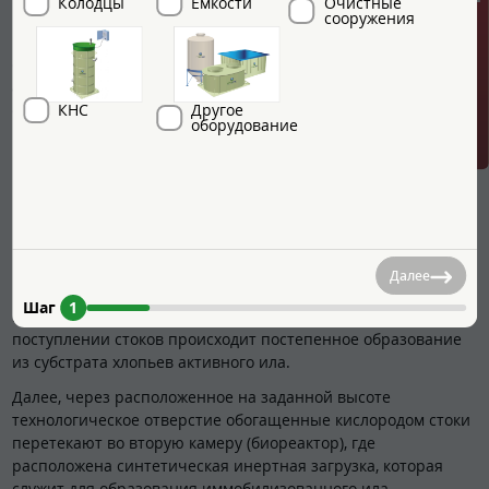
ГРИНЛОС + скидка = 1 мин!
Колодцы
Емкости
Очистные
сооружения
на пять отсеков со специальными технологическими
переливами. Перетекая из одного отстойника в другой,
стоки последовательно проходят процессы усреднения,
аэрации, отстаивания, нитрификации и денитрификации и
КНС
Другое
осветления.
оборудование
В первом отсеке (аэротенке) происходит аэрация стоков при
помощи мелкопузырчатого аэратора. Насыщение воды
кислородом воздуха является основой для биологического
процесса переработки хозяйственно-бытовых стоков.
В процессе аэрации происходит разбиение крупных частиц
на более мелкие, насыщение стоков кислородом, создание
Далее
комфортных условий для жизнедеятельности аэробных
Шаг
1
микроорганизмов и бактерий. Благодаря аэрации, при
поступлении стоков происходит постепенное образование
из субстрата хлопьев активного ила.
Далее, через расположенное на заданной высоте
технологическое отверстие обогащенные кислородом стоки
перетекают во вторую камеру (биореактор), где
расположена синтетическая инертная загрузка, которая
служит для образования иммобилизованного ила,