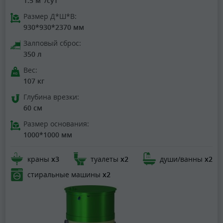
1.5 м
/сут
Размер Д*Ш*В:
930*930*2370 мм
Залповый сброс:
350 л
Вес:
107 кг
Глубина врезки:
60 см
Размер основания:
1000*1000 мм
краны
х3
туалеты
х2
души/ванны
х2
стиральные машины
х2