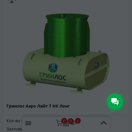
Гринлос Аэро Лайт 7 НК Лонг
Кол-во человек:
7
0
1
0
Залповый сброс:
350 л