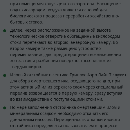
при помощи мелкопузырчатого аэратора. Насыщение
воды кислородом воздуха является основой для
биологического процесса переработки хозяйственно-
бытовых стоков.
Далее, через расположенное на заданной высоте
технологическое отверстие обогащенные кислородом
стоки перетекают во второю, анаэробную камеру. Во
второй камере также размещено устройство
перемешивания, для предотвращения возникновения
зон застоя и разбиения поверхностных пленок из
твердых жиров.
Иловый отстойник в септике Гринлос Аэро Лайт 7 служит
для сбора омертвевшего ила, оседающего на дно, при
этом активный ил из верхнего слоя через специальный
перелив возвращается в первую камеру, сразу вступая
во взаимодействие с поступающими стоками.
По мере заполнения отстойника омертвевшим илом и
минеральным осадком необходимо откачать его
дренажным насосом. Периодичность откачки илового
отстойника определяется пользователем в процессе