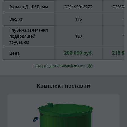
Размер Д*Ш*В, мм
930*930*2770
930*93
Вес, кг
115
1
Глубина залегания
подводящей
100
1
трубы, см
208 000
216 8
руб.
Цена
Показать другие модификации
Комплект поставки