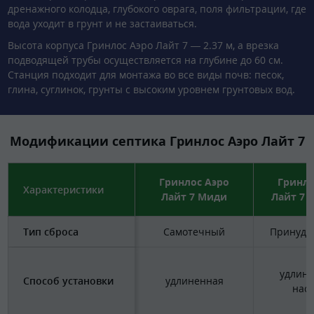
дренажного колодца, глубокого оврага, поля фильтрации, где
вода уходит в грунт и не застаиваться.
Высота корпуса Гринлос Аэро Лайт 7 — 2.37 м, а врезка
подводящей трубы осуществляется на глубине до 60 см.
Станция подходит для монтажа во все виды почв: песок,
глина, суглинок, грунты с высоким уровнем грунтовых вод.
Модификации септика Гринлос Аэро Лайт 7
Гринлос Аэро
Гринло
Характеристики
Лайт 7 Миди
Лайт 7 
Тип сброса
Самотечный
Принуди
удлине
Способ установки
удлиненная
нас