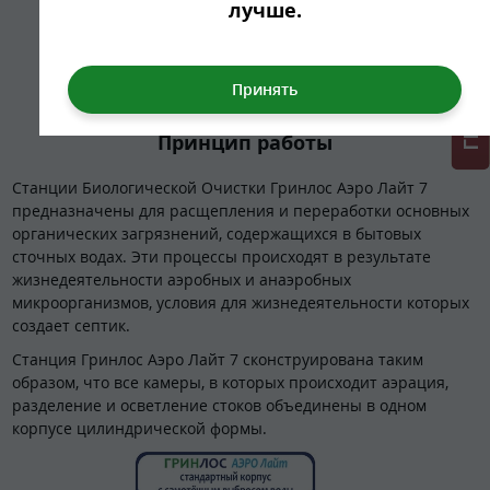
ГРИНЛОС + скидка = 1 мин!
лучше.
Принцип работы
Станции Биологической Очистки Гринлос Аэро Лайт 7
предназначены для расщепления и переработки основных
органических загрязнений, содержащихся в бытовых
сточных водах. Эти процессы происходят в результате
жизнедеятельности аэробных и анаэробных
микроорганизмов, условия для жизнедеятельности которых
создает септик.
Станция Гринлос Аэро Лайт 7 сконструирована таким
образом, что все камеры, в которых происходит аэрация,
разделение и осветление стоков объединены в одном
корпусе цилиндрической формы.