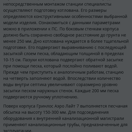
непосредственным монтажом станции специалисты
осуществляют подготовку котлована. Его размеры
определяются конструктивными особенностями выбранной
модели изделия. Ознакомиться с данными параметрами
можно в приложении к ПС. По боковым стенкам корпуса
должно быть сохранено свободное расстояние до грунта не
менее 250 мм. Дно котлована нуждается в более тщательной
подготовке. Его подвергают выравниванию с последующей
засыпкой слоем песка, обладающим толщиной в пределах
10-15 см. Пазухи котлована подвергают обратной засыпке
при помощи песка, который послойно поливают водой.
Прежде чем приступить к аналогичным работам, станцию
на четверть заполняют водой. Впоследствии количество
воды внутри септика увеличивают соразмерно уровню
засыпки песком наружных стенок. Каждые 200 мм песка
подвергаются ручному уплотнению.
Поверх корпуса Гринлос Аэро Лайт 7 выполняется песчаная
обсыпка на высоту 150-300 мм. Для подсоединения
оборудования к внутренней канализационной магистрали
применяют канализационные трубы, предназначенные для
эксплуатации.