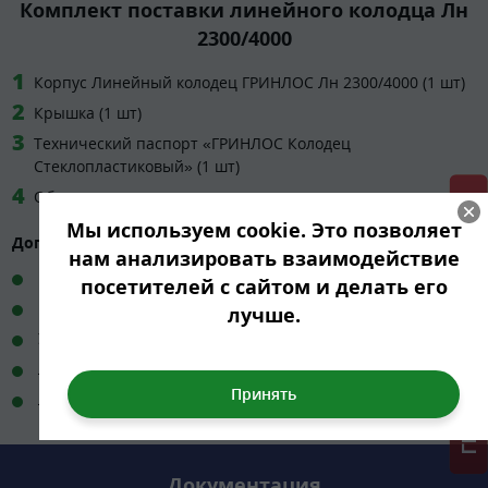
Комплект поставки линейного колодца Лн
2300/4000
Корпус Линейный колодец ГРИНЛОС Лн 2300/4000 (1 шт)
Крышка (1 шт)
Технический паспорт «ГРИНЛОС Колодец
Стеклопластиковый» (1 шт)
Обслуживающая лестница
ГРИНЛОС + скидка = 1 мин!
Мы используем cookie. Это позволяет
Дополнительно:
нам анализировать взаимодействие
Шламовый насос
посетителей с сайтом и делать его
Монтажные проушины
лучше.
Удлинённая горловина
Лотковые части
Люк-дождеприёмник
Документация