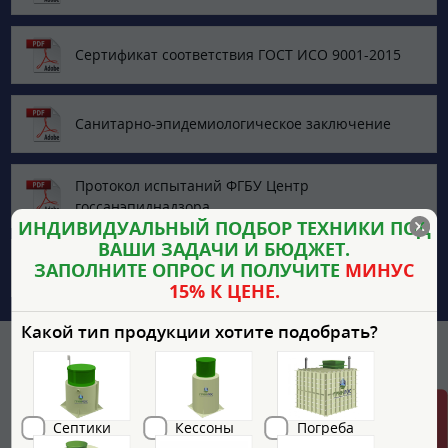
Сертификат соответствия ГОСТ ИСО 9001-2015
Санитарно-эпидемиологическое заключение
Протокол испытаний ФГБУ Центр
госсанэпиднадзора
ИНДИВИДУАЛЬНЫЙ ПОДБОР ТЕХНИКИ ПОД
ВАШИ ЗАДАЧИ И БЮДЖЕТ.
ЗАПОЛНИТЕ ОПРОС И ПОЛУЧИТЕ
МИНУС
Технический паспорт Гринлос Колодец
15% К ЦЕНЕ.
Какой тип продукции хотите подобрать?
Внутреннее устройство ГРИНЛОС Колодец П
1200/2500
Септики
Кессоны
Погреба