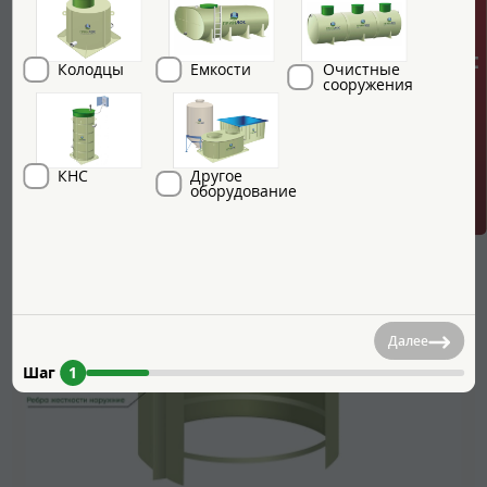
ГРИНЛОС + скидка = 1 мин!
Колодцы
Емкости
Очистные
сооружения
КНС
Другое
оборудование
Далее
Шаг
1