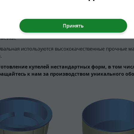
чшаются. С помощью специальных процедур, удается сня
ется не только для водных процедур но и для оздоровит
нительными системами с помощью современных техноло
амейки.
Овальная используются высококачественные прочные ма
.
отовление купелей нестандартных форм, в том чи
ращайтесь к нам за производством уникального обо