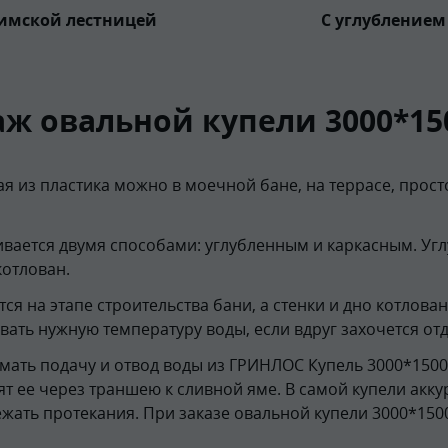
римской лестницей
С углублением
ж овальной купели 3000*15
 из пластика можно в моечной бане, на террасе, прост
вается двумя способами: углубленным и каркасным. Угл
котлован.
 на этапе строительства бани, а стенки и дно котлова
ать нужную температуру воды, если вдруг захочется отд
ать подачу и отвод воды из ГРИНЛОС Купель 3000*1500
ят ее через траншею к сливной яме. В самой купели акк
ежать протекания. При заказе овальной купели 3000*150