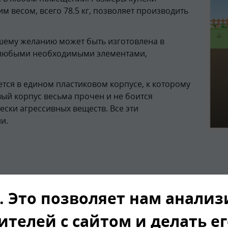
им весом, всего 78.5 кг, позволяет производить
шему желанию может быть изготовлена в
я любыми необходимыми элементами,
тся в едином пластиковом корпусе, к которому
ый корпус весьма прочен и не боится
ески агрессивных веществ. Все эти
и.
ния ГРИНЛОС Купель 3000*1
. Это позволяет нам анали
едур в овальной купели ГРИНЛОС 3* 1.5* 0.5 м удается 
ителей с сайтом и делать е
т улучшению обмена веществ, происходит общее улучшен