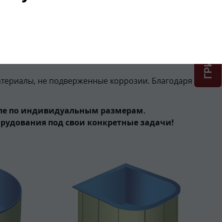
ГРИНЛОС + скидка = 1 мин!
ть негативные последствия от стресса и получить
ельных и расслабляющих. Существует возможность
гий. Это может быть гидромассажное
териалы, не подверженные коррозии. Благодаря
сле по индивидуальным размерам.
рудования под свои конкретные задачи!