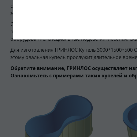
сосудистой системы и дыхательной значительно улу
эффект омоложения в целом.
Овальная купель 3* 1.5* 0.5м от ГРИНЛОС использу
оснащения овальных купелей 3000*1500*500 допол
оборудование, специальные подсветки, лесенки, ск
Для изготовления ГРИНЛОС Купель 3000*1500*500 
этому овальная купель прослужит длительное время
Обратите внимание, ГРИНЛОС осуществляет изг
Ознакомьтесь с примерами таких купелей и об