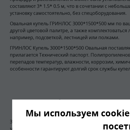
составляют 3* 1.5* 0.5 м, что в сочетании с небольш
установку самостоятельно, без спецоборудования.
Овальная купель ГРИНЛОС 3000*1500*500 мм по ва
другой цветовой палитре, а также комплектоватьс
например, подсветкой, лестницей или полками.
ГРИНЛОС Купель 3000*1500*500 Овальная поставляе
прилагается Технический паспорт. Полипропиленов
перепадов температур, влажности, коррозии, химич
особенности гарантируют долгий срок службы купел
Области примене
Мы используем cookie
За счет разницы температуры, при проведении проц
посет
человека. Проведение таких процедур способствуе