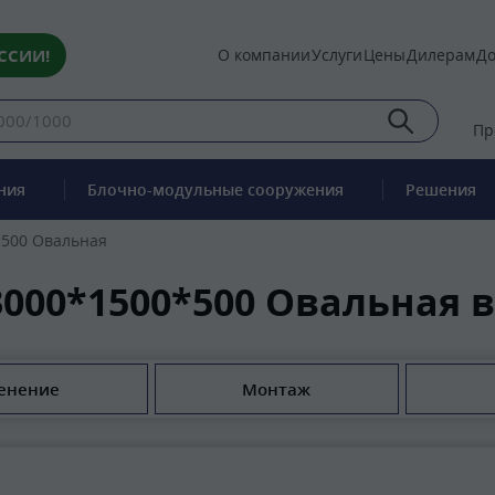
ССИИ!
О компании
Услуги
Цены
Дилерам
До
Пр
ния
Блочно-модульные сооружения
Решения
500 Овальная
000*1500*500 Овальная в
енение
Монтаж