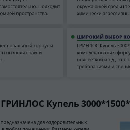
самостоятельно. Подходит
окружающей среды (пер
ономией пространства.
химически агрессивны
ШИРОКИЙ ВЫБОР К
еет овальный корпус и
ГРИНЛОС Купель 3000*
то позволит найти
комплектоваться форсу
ы.
подсветкой и т.д., что
требованиями и специ
 ГРИНЛОС Купель 3000*1500*
 предназначена для оздоровительных
а в любом помещении. Размеры купели