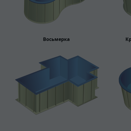
Восьмерка
Кр