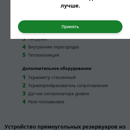
Крышка люка
лучше.
Опционально:
Лестница (внешняя / внутренняя)
Ограждение
Патрубки
Внутренняя перегородка
Теплоизоляция
Дополнительное оборудование:
Термометр стеклянный
Термопреобразователь сопротивления
Датчик сигнализатора уровня
Реле поплавковое
Устройство прямоугольных резервуаров из