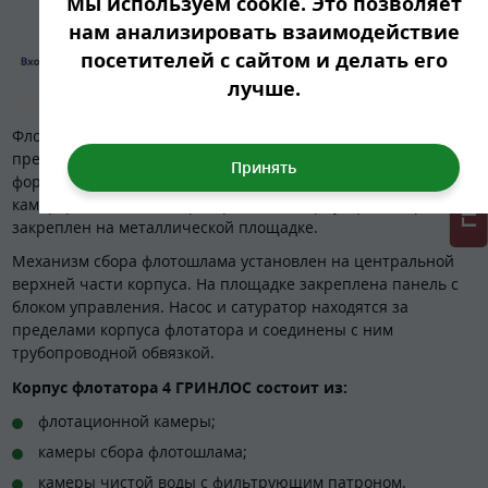
ГРИНЛОС + скидка = 1 мин!
Мы используем cookie. Это позволяет
нам анализировать взаимодействие
посетителей с сайтом и делать его
лучше.
Флотатор производительностью 4 м3/ч от ГРИНЛОС
представляет собой открытую емкость цилиндрической
формы из полипропилена, которая состоит из нескольких
камер, разделенных перегородками. Корпус флотатора
закреплен на металлической площадке.
Механизм сбора флотошлама установлен на центральной
верхней части корпуса. На площадке закреплена панель с
блоком управления. Насос и сатуратор находятся за
пределами корпуса флотатора и соединены с ним
трубопроводной обвязкой.
Корпус флотатора 4 ГРИНЛОС состоит из:
флотационной камеры;
камеры сбора флотошлама;
камеры чистой воды с фильтрующим патроном.