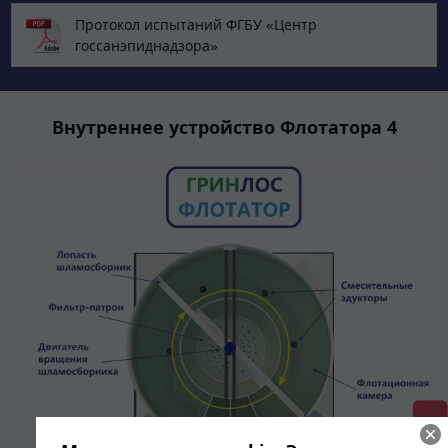
Протокол испытаний ФГБУ «Центр
госсанэпиднадзора»
Внутреннее устройство Флотатора 4