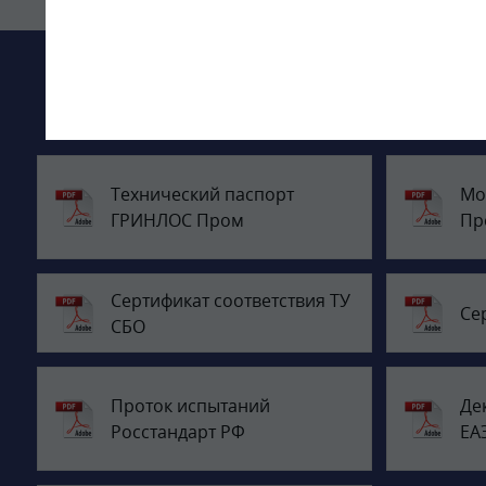
Технический паспорт
Мо
ГРИНЛОС Пром
Пр
Сертификат соответствия ТУ
Се
СБО
Проток испытаний
Де
Росстандарт РФ
ЕА