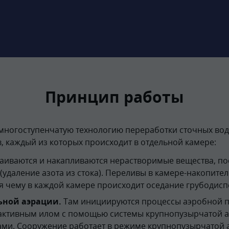
Принцип работы
многоступенчатую технологию переработки сточных вод.
, каждый из которых происходит в отдельной камере:
таиваются и накапливаются нерастворимые вещества, 
удаление азота из стока). Переливы в камере-накопите
я чему в каждой камере происходит оседание грубодисп
ьной аэрации.
Там инициируются процессы аэробной пе
активным илом с помощью системы крупнопузырчатой а
и. Сооружение работает в режиме крупнопузырчатой а