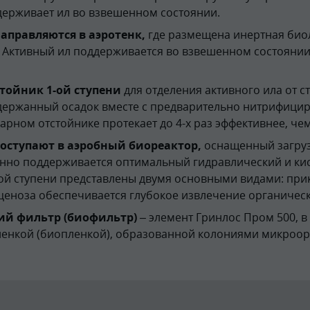
держивает ил во взвешенном состоянии.
аправляются в аэротенк,
где размещена инертная биол
 Активный ил поддерживается во взвешенном состоянии
тойник 1-ой ступени
для отделения активного ила от с
держанный осадок вместе с предварительно нитрифицир
рном отстойнике протекает до 4-х раз эффективнее, че
оступают в аэробный биореактор,
оснащенный загруз
янно поддерживается оптимальный гидравлический и ки
ой ступени представлены двумя основными видами: при
ценоза обеспечивается глубокое извлечение органическ
ий фильтр (биофильтр)
– элемент Гринлос Пром 500, в
ленкой (биопленкой), образованной колониями микроор