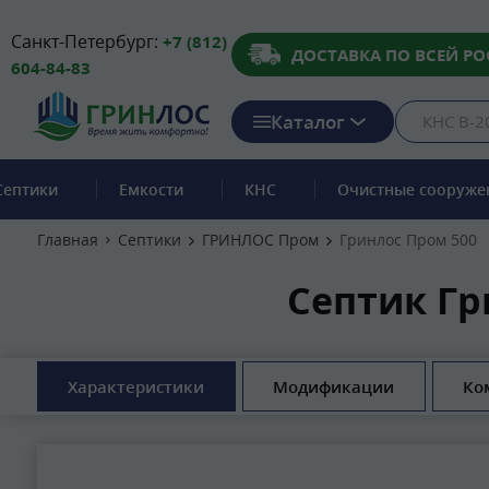
Санкт-Петербург:
+7 (812)
ДОСТАВКА ПО ВСЕЙ РО
604-84-83
Каталог
Септики
Емкости
КНС
Очистные сооруже
Главная
Септики
ГРИНЛОС Пром
Гринлос Пром 500
Септик Гр
Характеристики
Модификации
Ко