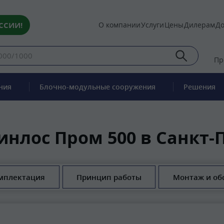
ССИИ!
О компании
Услуги
Цены
Дилерам
До
Пр
ния
Блочно-модульные сооружения
Решения
инлос Пром 500 в Санкт-
мплектация
Принцип работы
Монтаж и об