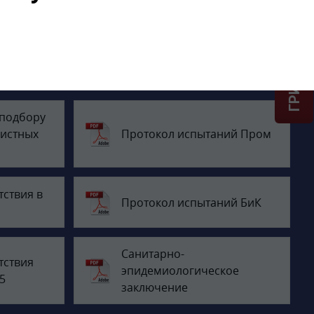
ГРИНЛОС + скидка = 1 мин!
 подбору
истных
Протокол испытаний Пром
тствия в
Протокол испытаний БиК
Санитарно-
тствия
эпидемиологическое
5
заключение