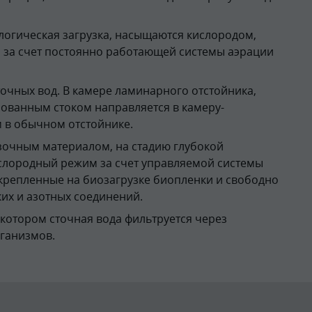
огическая загрузка, насыщаются кислородом,
 за счет постоянно работающей системы аэрации
точных вод. В камере ламинарного отстойника,
ованным стоком направляется в камеру-
м в обычном отстойнике.
очным материалом, на стадию глубокой
слородный режим за счет управляемой системы
крепленные на биозагрузке биопленки и свободно
их и азотных соединений.
 котором сточная вода фильтруется через
ганизмов.