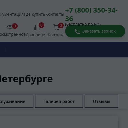
+7 (800) 350-34-
кументация
Где купить
Контакты
36
(бесплатно по РФ)
0
0
0
Заказать звонок
осмотренное
Корзина
Сравнение
Петербурге
служивание
Галерея работ
Отзывы