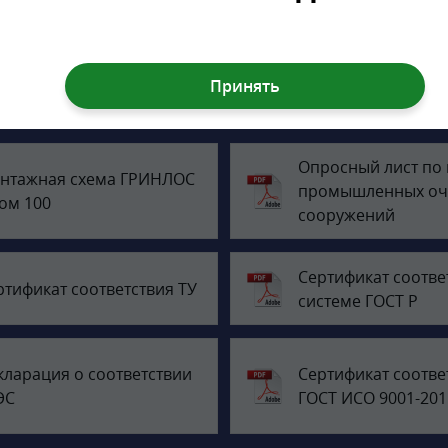
Документация
Опросный лист по
нтажная схема ГРИНЛОС
промышленных оч
ом 100
сооружений
Сертификат соотве
ртификат соответствия ТУ
системе ГОСТ Р
кларация о соответствии
Сертификат соотве
ЭС
ГОСТ ИСО 9001-201