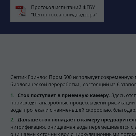
Протокол испытаний ФГБУ
"Центр госсанэпиднадзора"
Септик Гринлос Пром 500 использует современную 
биологической переработки , состоящий из 6 этапов
Сток поступает в приемную камеру.
Здесь отс
происходят анаэробные процессы денитрификации (
воды протекали с наименьшей скоростью, благодар
Дальше сток попадает в камеру предварител
нитрификация, очищаемая вода перемешивается с 
очищаемых сточных вод с циркуляционными потокам