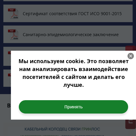
Сертификат соответствия ГОСТ ИСО 9001-2015
Санитарно-эпидемиологическое заключение
Протокол испытаний ФГБУ Центр
ГРИНЛОС + скидка = 1 мин!
госсанэпиднадзора
Мы используем cookie. Это позволяет
нам анализировать взаимодействие
посетителей с сайтом и делать его
Технический паспорт Гринлос Колодец
лучше.
Внутреннее устройство ГРИНЛОС Колодец
ККС 1200/1500