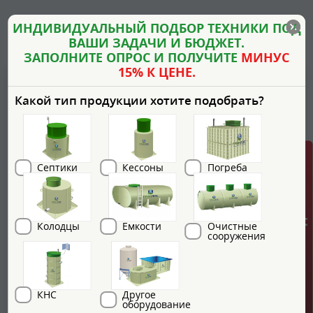
ИНДИВИДУАЛЬНЫЙ ПОДБОР ТЕХНИКИ ПОД
ВАШИ ЗАДАЧИ И БЮДЖЕТ.
Похожие товары
ЗАПОЛНИТЕ ОПРОС И ПОЛУЧИТЕ
МИНУС
15% К ЦЕНЕ.
Какой тип продукции хотите подобрать?
ГРИНЛОС + скидка = 1 мин!
Септики
Кессоны
Погреба
Колодцы
Емкости
Очистные
сооружения
Гринлос Пром 3000
Кол-во человек:
3000
Залповый сброс:
90 л
КНС
Другое
оборудование
3
Объем переработки:
600 м
/сут