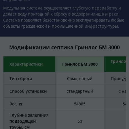
Модульная система осуществляет глубокую переработку и
делает воду пригодной к сбросу в водохранилища и реки.
Система позволяет безостановочно эксплуатировать любые
объекты гражданской и промышленной инфраструктуры.
Модификации септика Гринлос БМ 3000
Гринлос
Характеристики
Гринлос БМ 3000
П
Тип сброса
Самотечный
Принуди
Способ установки
стандартный
с на
Вес, кг
54885
54
Глубина залегания
подводящей
60
6
трубы, см