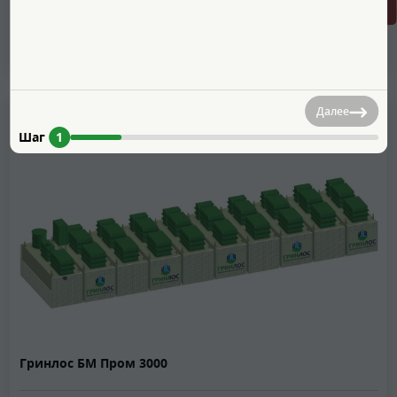
12 200 000
руб.
Далее
Шаг
1
Гринлос БМ Пром 3000