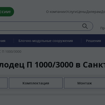
ССИИ!
О компании
Услуги
Цены
Дилерам
До
Пр
ния
Блочно-модульные сооружения
Решения
 П 1000/3000
одец П 1000/3000 в Санк
Комплектация
Монтаж