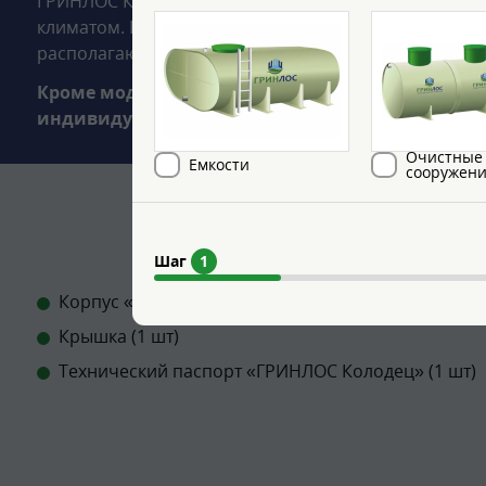
ГРИНЛОС Колодец Питьевой подходит для повсемест
климатом. Главным условием является наличие водо
располагающимся на доступной глубине.
Кроме моделей, представленных в каталоге, м
индивидуальным размерам.
Очистные
Емкости
сооружен
Шаг
1
Корпус «ГРИНЛОС Колодец Питьевой» (1 шт)
Крышка (1 шт)
Технический паспорт «ГРИНЛОС Колодец» (1 шт)