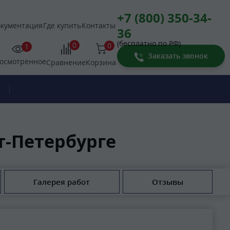
+7 (800) 350-34-
кументация
Где купить
Контакты
36
(бесплатно по РФ)
0
0
1
Заказать звонок
осмотренное
Корзина
Сравнение
т-Петербурге
Галерея работ
Отзывы