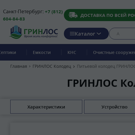
Санкт-Петербург:
+7 (812)
ДОСТАВКА ПО ВСЕЙ РО
604-84-83
Каталог
Септики
Емкости
КНС
Очистные сооруже
Главная
ГРИНЛОС Колодец
Питьевой колодец ГРИНЛОС
ГРИНЛОС Кол
Характеристики
Устройство