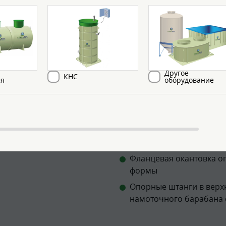
ной установки, в регионах с любым
носного слоя с питьевой водой,
ы изготавливаем колодцы по
Другое
КНС
ия
оборудование
Комплект поставки
Дополнительно:
Фланцевая окантовка ог
формы
Опорные штанги в верх
намоточного барабана 