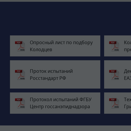
Опросный лист по подбору
Ко
Колодцев
пр
Проток испытаний
Де
Росстандарт РФ
ЕА
Протокол испытаний ФГБУ
Те
Центр госсанэпиднадзора
Гр