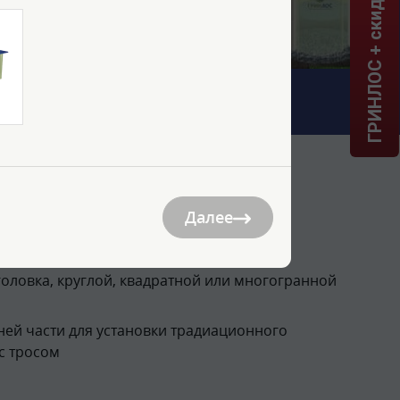
ГРИНЛОС + скидка = 1 мин!
Далее
оловка, круглой, квадратной или многогранной
ней части для установки традиационного
с тросом