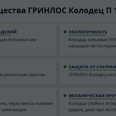
ества ГРИНЛОС Колодец П 1
ЗДЕЛИЙ
ЭКОЛОГИЧНОСТЬ
щих бетонных или
Колодцы питьевые ГРИ
насыщают её посторон
ЗАЩИТА ОТ УЛЬТРА
 и различным грунтом.
ГРИНЛОС Колодец изгот
МЕХАНИЧЕСКАЯ ПРО
на, через места стыковки
Колодцы стойки к ист
е залегающих
ударов, даже при эксп