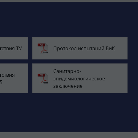
тствия ТУ
Протокол испытаний БиК
Санитарно-
тствия
эпидемиологическое
5
заключение