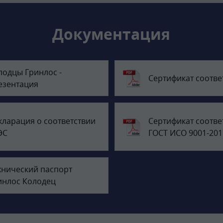
Документация
лодцы Гринлос -
Сертификат соотве
езентация
кларация о соответствии
Сертификат соотве
ЭС
ГОСТ ИСО 9001-201
хнический паспорт
инлос Колодец