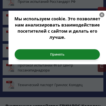
Проток испытаний Росстандарт РФ
ГРИНЛОС + скидка = 1 мин!
Декларация о соответствии ЕАЭС
Мы используем cookie. Это позволяет
нам анализировать взаимодействие
посетителей с сайтом и делать его
Сертификат соответствия ГОСТ ИСО 9001-2015
лучше.
Санитарно-эпидемиологическое заключение
Протокол испытаний ФГБУ Центр
госсанэпиднадзора
Технический паспорт Гринлос Колодец
Внутреннее устройство ГРИНЛОС Колодец