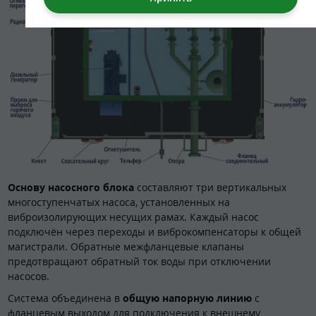
Основу насосного блока
составляют три вертикальных
многоступенчатых насоса, установленных на
виброизолирующих несущих рамах. Каждый насос
подключён через переходы и виброкомпенсаторы к общей
магистрали. Обратные межфланцевые клапаны
предотвращают обратный ток воды при отключении
насосов.
Система объединена в
общую напорную линию
с
фланцевым выходом для подключения к внешнему