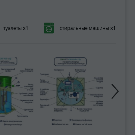
туалеты
х1
стиральные машины
х1