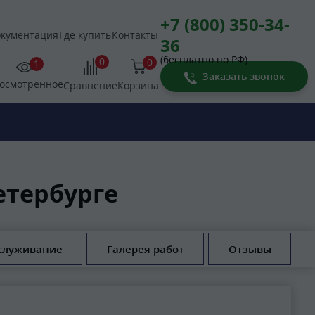
+7 (800) 350-34-
кументация
Где купить
Контакты
36
(бесплатно по РФ)
0
0
1
Заказать звонок
осмотренное
Корзина
Сравнение
етербурге
служивание
Галерея работ
Отзывы