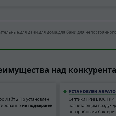
ительные
для дачи
для дома
для бани
для непостоянног
еимущества над конкурент
УСТАНОВЛЕН АЭРАТО
ро Лайт 2 Пр установлен
Септики ГРИНЛОС ГРИ
нтированно
не подвержен
нагнетающим воздух д
анаэробными бактериям