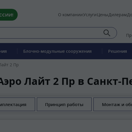
ССИИ!
О компании
Услуги
Цены
Дилерам
До
Пр
ния
Блочно-модульные сооружения
Решения
Лайт 2 Пр
Аэро Лайт 2 Пр в Санкт-П
мплектация
Принцип работы
Монтаж и об