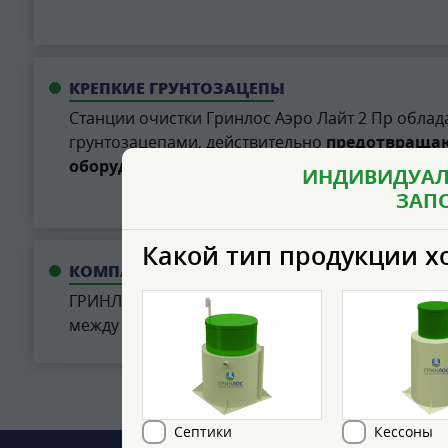
КРЕПКИЕ ГРУНТОЗАЦЕПЫ
Станции очистки Гринлос Аэро Лайт 2 Пр обла
грунтозацепами, действительно
предотвраща
оборудования
на обводненных участках.
ИНДИВИДУАЛ
ЗАП
Какой тип продукции х
КОМПАКТНОСТЬ СЕПТИКА
ГРИНЛОС Аэро Лайт представляет собой единый
между диаметрами горловины и корпуса.
Септики
Кессоны