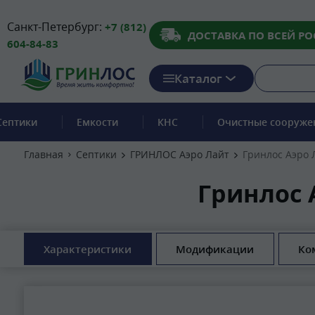
Санкт-Петербург:
+7 (812)
ДОСТАВКА ПО ВСЕЙ РО
604-84-83
Каталог
Септики
Емкости
КНС
Очистные сооруже
Главная
Септики
ГРИНЛОС Аэро Лайт
Гринлос Аэро 
Гринлос 
Характеристики
Модификации
Ко