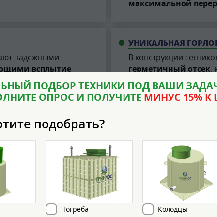
максимальной перер
УНИКАЛЬНАЯ ГОРЛО
дают надежными
В конструкции септико
ющими всплытие
герметичный отсек
,
Предотвращает затопл
ЬНЫЙ ПОДБОР ТЕХНИКИ ПОД ВАШИ ЗАДАЧ
ситуациях.
ОЛНИТЕ ОПРОС И ПОЛУЧИТЕ
МИНУС 15% К 
отите подобрать?
ЭКОНОМИЧНОСТЬ О
 корпус без различия
В сравнении с аналого
выступает менее затра
Погреба
Колодцы