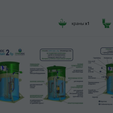
краны
х1