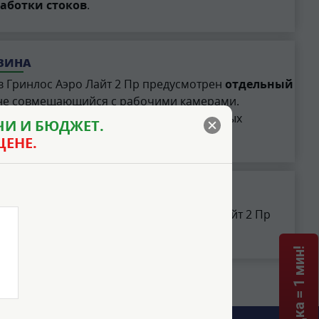
аботки стоков
.
ВИНА
в Гринлос Аэро Лайт 2 Пр предусмотрен
отдельный
 не совмещающийся с рабочими камерами.
ение электрооборудования при аварийных
И И БЮДЖЕТ.
ЦЕНЕ.
БОРУДОВАНИЯ
м из серии Аэро, модель Гринлос Аэро Лайт 2 Пр
тной в изготовлении и эксплуатации.