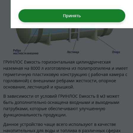
ГРИНЛОС Емкость горизонтальная цилиндрическая
наземная на 8000 л изготовлена из полипропилена и имеет
герметичную пластиковую конструкцию ( рабочая камера с
горловиной) с внешними ребрами жесткости, опорное
основание, лестницей и крышкой.
В зависимости от условий ГРИНЛОС Емкость 8 м3 может
быть дополнительно оснащена входными и выходными
патрубками, которые обеспечивают улучшенную
функциональность продукции.
Данное устройство чаще всего используют в качестве
накопительных для воды и топлива в различных сферах