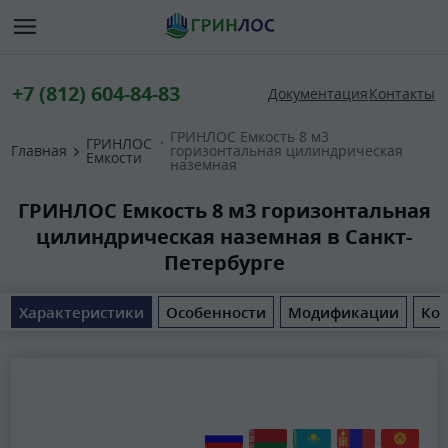
+7 (812) 604-84-83
Документация
Контакты
ГРИНЛОС Емкость 8 м3
ГРИНЛОС
Главная
горизонтальная цилиндрическая
Емкости
наземная
ГРИНЛОС Емкость 8 м3 горизонтальная
цилиндрическая наземная в Санкт-
Петербурге
Характеристики
Особенности
Модификации
Ком