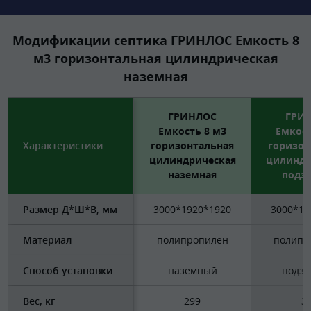
Модификации септика ГРИНЛОС Емкость 8
м3 горизонтальная цилиндрическая
наземная
ГРИНЛОС
ГРИ
Емкость 8 м3
Емкост
Характеристики
горизонтальная
горизон
цилиндрическая
цилиндр
наземная
подз
Размер Д*Ш*В, мм
3000*1920*1920
3000*19
Материал
полипропилен
полипр
Способ установки
наземный
подз
Вес, кг
299
3