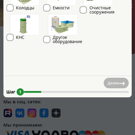
ГРИНЛОС + скидка = 1 мин!
Колодцы
Емкости
Очистные
сооружения
КНС
Другое
оборудование
Мы на маркетплейсах:
Далее
Шаг
1
Мы в соц. сетях:
Мы принимаем: