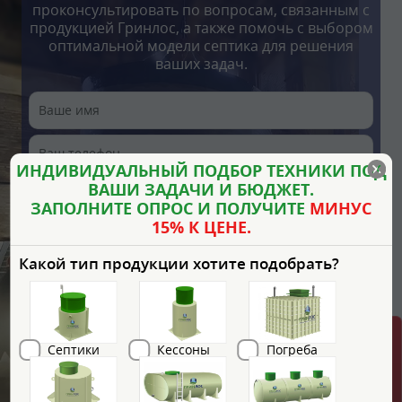
проконсультировать по вопросам, связанным с
продукцией Гринлос, а также помочь с выбором
оптимальной модели септика для решения
ваших задач.
ИНДИВИДУАЛЬНЫЙ ПОДБОР ТЕХНИКИ ПОД
ВАШИ ЗАДАЧИ И БЮДЖЕТ.
ЗАПОЛНИТЕ ОПРОС И ПОЛУЧИТЕ
МИНУС
15% К ЦЕНЕ.
Какой тип продукции хотите подобрать?
Септики
Кессоны
Погреба
Я согласен с
Политикой хранения и обработки
персональных данных
и
Политикой
конфиденциальности