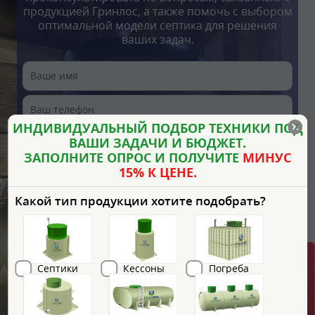
продукцией Гринлос, а также помочь с выбором
оптимальной модели септика для решения
ваших задач.
ИНДИВИДУАЛЬНЫЙ ПОДБОР ТЕХНИКИ ПОД
ВАШИ ЗАДАЧИ И БЮДЖЕТ.
ЗАПОЛНИТЕ ОПРОС И ПОЛУЧИТЕ
МИНУС
15% К ЦЕНЕ.
Какой тип продукции хотите подобрать?
Септики
Кессоны
Погреба
Я согласен с
Политикой хранения и обработки
персональных данных
и
Политикой
конфиденциальности