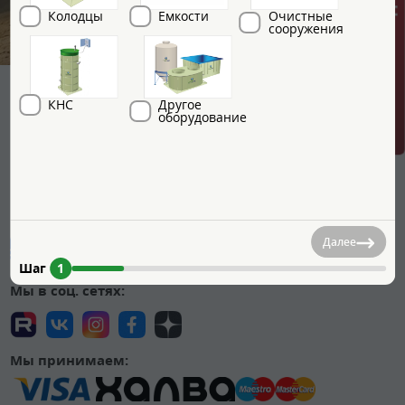
ГРИНЛОС + скидка = 1 мин!
Колодцы
Емкости
Очистные
сооружения
КНС
Другое
оборудование
Мы на маркетплейсах:
Далее
Шаг
1
Мы в соц. сетях:
Мы принимаем: