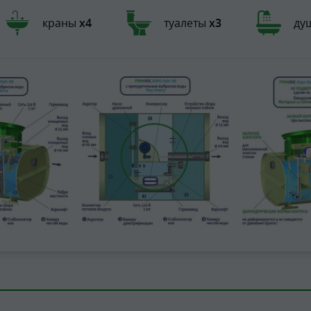
краны
х4
туалеты
х3
ду