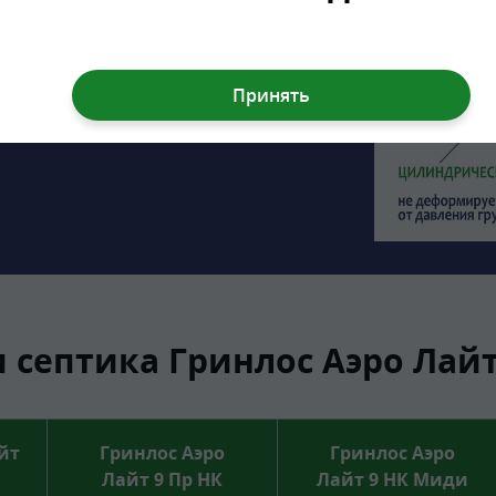
1.47 м, а врезка подводящей трубы
дит для монтажа во все виды почв:
рунтовых вод.
септика Гринлос Аэро Лайт
йт
Гринлос Аэро
Гринлос Аэро
Лайт 9 Пр НК
Лайт 9 НК Миди