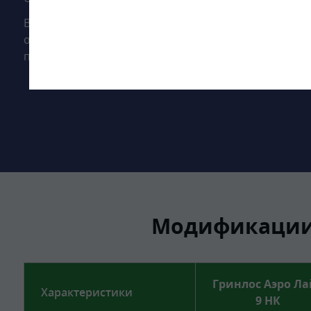
Высота корпуса Гринлос Аэро Лайт 9 Пр НК Миди — 
осуществляется на глубине до 70 см. Станция подхо
песок, глина, суглинок, грунты с высоким уровнем г
Модификации 
Гринлос Аэро Ла
Характеристики
9 НК