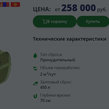
258 000
ЦЕНА:
от
руб.
В корзину
Купить
Технические характеристики
Тип сброса:
Принудительный
Объем переработки:
3
2 м
/сут
Залповый сброс:
450 л
Глубина врезки:
70 см