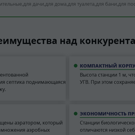
ительные
для дачи
для дома
для туалета
для бани
для по
еимущества над конкурент
КОМПАКТНЫЙ КОРП
тентованной
Высота станции 1 м, чт
ния септика поднимающаяся
УГВ. При этом сохран
жу.
ЭКОНОМИЧНОСТЬ ПР
ащены аэратором, который
Станции биологическо
азмножения аэробных
отличаются низкой себ