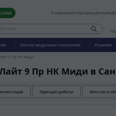
ССИИ!
О компании
Услуги
Цены
Дилерам
До
Пр
ния
Блочно-модульные сооружения
Решения
Лайт 9 Пр НК Миди
 Лайт 9 Пр НК Миди в Сан
мплектация
Принцип работы
Монтаж и об