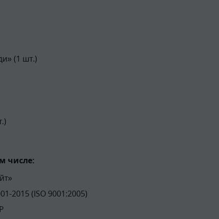
и» (1 шт.)
.)
м числе:
йт»
1-2015 (ISO 9001:2005)
Р