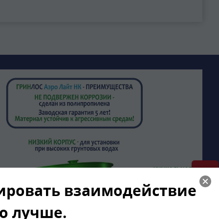
.
зировать взаимодействие
го лучше.