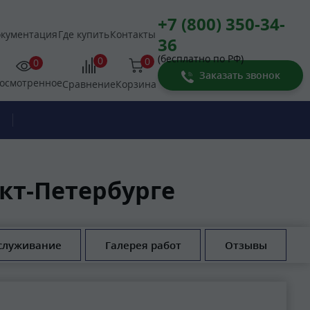
+7 (800) 350-34-
кументация
Где купить
Контакты
36
(бесплатно по РФ)
0
0
0
Заказать звонок
осмотренное
Корзина
Сравнение
кт-Петербурге
служивание
Галерея работ
Отзывы