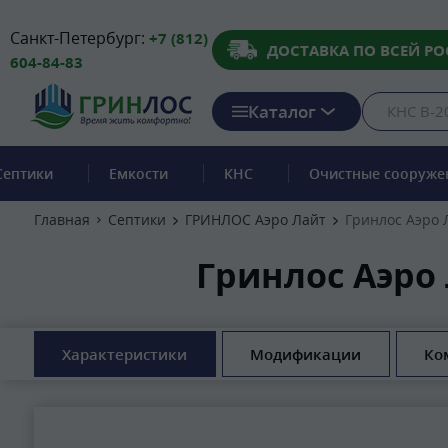
Санкт-Петербург:
+7 (812)
ДОСТАВКА ПО ВСЕЙ РО
604-84-83
Каталог
Септики
Емкости
КНС
Очистные сооруже
Главная
Септики
ГРИНЛОС Аэро Лайт
Гринлос Аэро 
Гринлос Аэро
Характеристики
Модификации
Ко