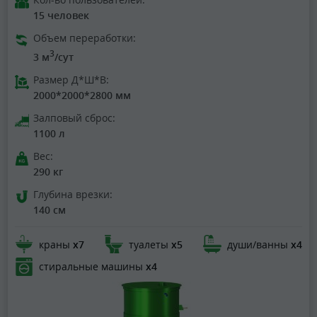
15 человек
Объем переработки:
3
3 м
/сут
Размер Д*Ш*В:
2000*2000*2800 мм
Залповый сброс:
1100 л
Вес:
290 кг
Глубина врезки:
140 см
краны
х7
туалеты
х5
души/ванны
х4
стиральные машины
х4