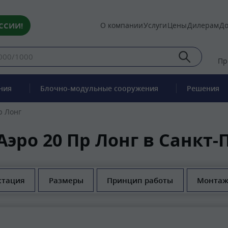
ССИИ!
О компании
Услуги
Цены
Дилерам
До
Пр
ния
Блочно-модульные сооружения
Решения
р Лонг
эро 20 Пр Лонг в Санкт-
ктация
Размеры
Принцип работы
Монтаж