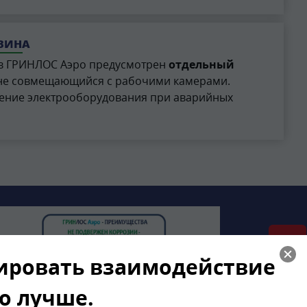
ВИНА
ов ГРИНЛОС Аэро предусмотрен
отдельный
 не совмещающийся с рабочими камерами.
ение электрооборудования при аварийных
зировать взаимодействие
го лучше.