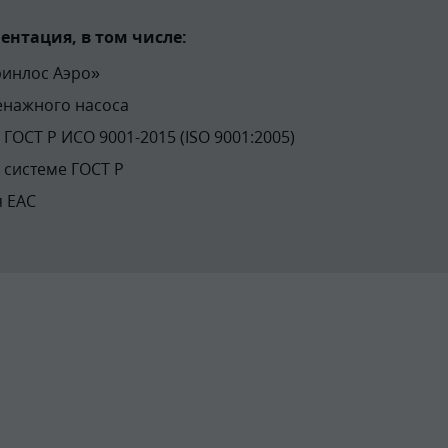
нтация, в том числе:
ринлос Аэро»
енажного насоса
ГОСТ Р ИСО 9001-2015 (ISO 9001:2005)
 системе ГОСТ Р
я EAC