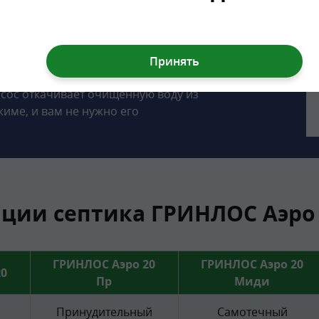
С Аэро 20 Пр Лонг являются:
изационную трубу на глубине до 120
 стандартной глубине (до 60 см).
зом при помощи насоса, о чем говорит
асос откачивает очищенную воду из
име, и вам не нужно его
ии септика ГРИНЛОС Аэро 
ГРИНЛОС Аэро 20
ГРИНЛОС Аэро 20
0
Пр
Миди
Принудительный
Самотечный