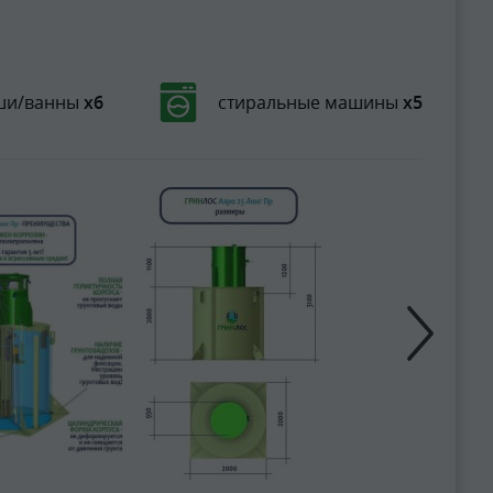
ши/ванны
х6
стиральные машины
х5