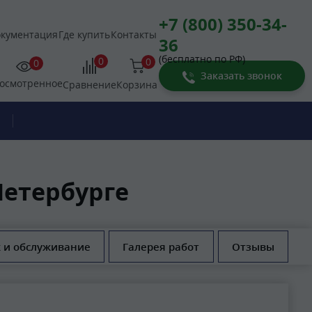
+7 (800) 350-34-
кументация
Где купить
Контакты
36
(бесплатно по РФ)
0
0
0
Заказать звонок
осмотренное
Корзина
Сравнение
Петербурге
 и обслуживание
Галерея работ
Отзывы