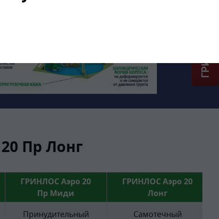
ГРИНЛОС + скидка = 1 мин!
20 Пр Лонг
ГРИНЛОС Аэро 20
ГРИНЛОС Аэро 20
Пр Миди
Лонг
Принудительный
Самотечный