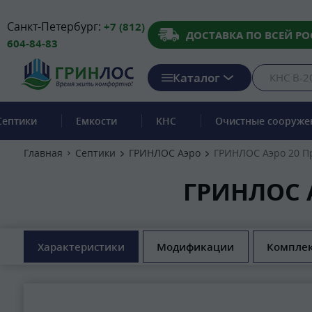
Санкт-Петербург:
+7 (812)
ДОСТАВКА ПО ВСЕЙ РО
604-84-83
Каталог
Септики
Емкости
КНС
Очистные сооруже
Главная
Септики
ГРИНЛОС Аэро
ГРИНЛОС Аэро 20 П
ГРИНЛОС А
Характеристики
Модификации
Компле