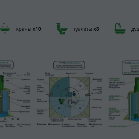
краны
х10
туалеты
х8
ду