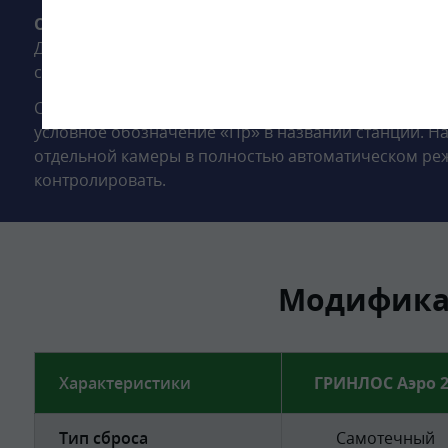
Отличительными особенностями септика ГРИНЛО
Данная модель септиков позволяет подводить канал
см, если нет возможности выполнить врезку трубы на
Сброс стоков осуществляется принудительный обра
условное обозначение «Пр» в названии станции. Н
отдельной камеры в полностью автоматическом реж
контролировать.
Модификац
Характеристики
ГРИНЛОС Аэро 2
Тип сброса
Самотечный