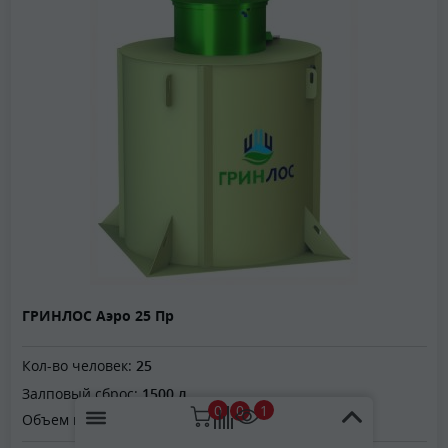
ГРИНЛОС Аэро 25 Пр
Кол-во человек:
25
Залповый сброс:
1500 л
0
1
0
3
Объем переработки:
4 м
/сут