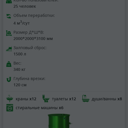
25 человек
Объем переработки:
3
4 м
/сут
Размер Д*Ш*В:
2000*2000*3100 мм
Залповый сброс:
1500 л
Вес:
340 кг
Глубина врезки:
120 см
краны
х12
туалеты
х12
души/ванны
х8
стиральные машины
х6