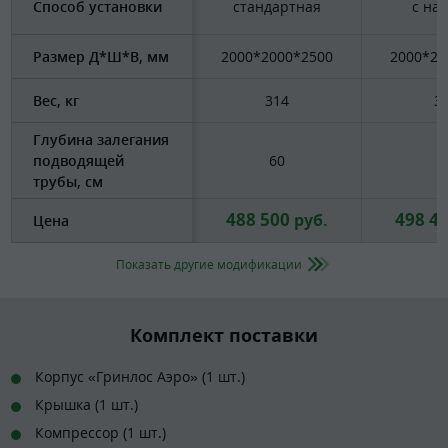
Способ установки
стандартная
с на
Размер Д*Ш*В, мм
2000*2000*2500
2000*20
Вес, кг
314
3
Глубина залегания
подводящей
60
6
трубы, см
488 500
498 4
руб.
Цена
Показать другие модификации
Комплект поставки
Корпус «Гринлос Аэро» (1 шт.)
Крышка (1 шт.)
Компрессор (1 шт.)