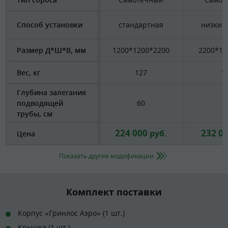
Способ установки
стандартная
низкий
Размер Д*Ш*В, мм
1200*1200*2200
2200*15
Вес, кг
127
1
Глубина залегания
подводящей
60
6
трубы, см
224 000
232 0
руб.
Цена
Показать другие модификации
Комплект поставки
Корпус «Гринлос Аэро» (1 шт.)
Крышка (1 шт.)