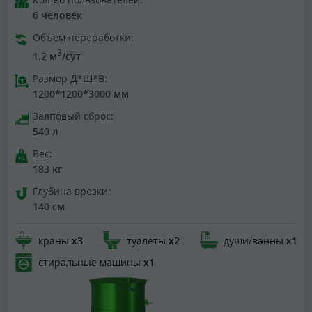
6 человек
Объем переработки:
3
1.2 м
/сут
Размер Д*Ш*В:
1200*1200*3000 мм
Залповый сброс:
540 л
Вес:
183 кг
Глубина врезки:
140 см
краны
х3
туалеты
х2
души/ванны
х1
стиральные машины
х1