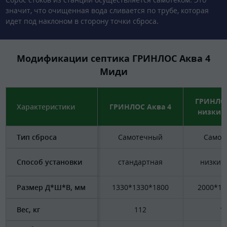
значит, что очищенная вода сливается по трубе, которая
идет под наклоном в сторону точки сброса.
Модификации септика ГРИНЛОС Аква 4
Миди
ГРИНЛОС
Характеристики
ГРИНЛОС Аква 4
низкий
Тип сброса
Самотечный
Самот
Способ установки
стандартная
низкий
Размер Д*Ш*В, мм
1330*1330*1800
2000*13
Вес, кг
112
1