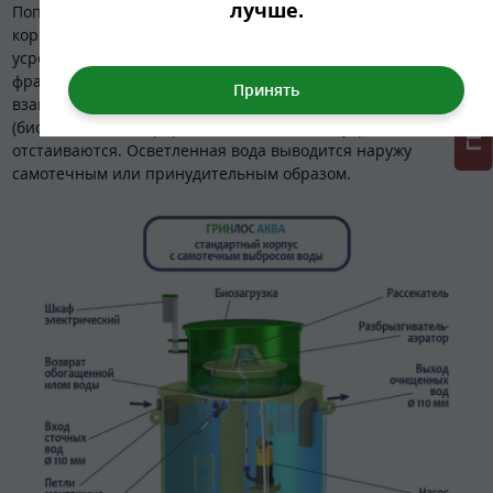
ГРИНЛОС + скидка = 1 мин!
лучше.
Попадая в септик и перемещаясь между камерами в
корпусе, нечистоты последовательно проходят этапы
усреднения, разделения и отстаивания, разделения на
фракции (физическая переработка), а также
взаимодействуют с бактериями из биозагрузки
(биологическая переработка). Далее стоки усредняются и
отстаиваются. Осветленная вода выводится наружу
самотечным или принудительным образом.