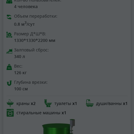
4 человека
Объем переработки:
3
0.8 м
/сут
Размер Д*Ш*В:
1330*1330*2200 мм
Залповый сброс:
340 л
Вес:
126 кг
Глубина врезки:
100 см
краны
х2
туалеты
х1
души/ванны
х1
стиральные машины
х1