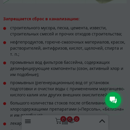
Запрещается сброс в канализацию:
строительного мусора, песка, цемента, извести,
строительных смесей и прочих отходов строительства;
нефтепродуктов, горюче-смазочных материалов, красок,
растворителей, антифризов, кислот, щелочей, спирта и
т. п.;
промывных вод фильтров бассейна, содержащих
дезинфицирующие компоненты (озон, активный хлор и
им подобные);
промывных (регенерационных) вод от установок
подготовки и очистки воды с применением марганцево-
кислого калия или других внешних окислителей;
большого количества стоков после отбеливания белья
хлорсодержащими препаратами («Персоль», «Белизна»
и им подобные);
0
0
0
лекарств и лекарственных препаратов;