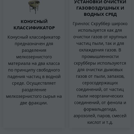
УСТАНОВКИ ОЧИСТКИ
ГАЗОВОЗДУШНЫХ И
ВОДНЫХ СРЕД
КОНУСНЫЙ
Гринлос Скруббер широко
КЛАССИФИКАТОР
используется как для
очистки газов от крупных
Конусный классификатор
частиц пыли, так и для
предназначен для
охлаждения газов. В
разделения
промышленности
мелкозернистого
скрубберы используются
материала на два класса
для очистки дымовых
по принципу свободного
газов от пыли, запахов,
падения частиц в водной
серосодержащих
среде. Осуществляет
соединений, от частиц
разделение
пыли неорганических
мелкозернистого сырья на
соединений, от фенола и
две фракции.
формальдегида,
аэрозолей, паров, смесей
кислот и т.д.