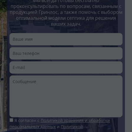
Мы всегда готовы бесплатно
проконсультировать по вопросам, связанным с
продукцией Гринлос, а также помочь с выбором
оптимальной модели септика для решения
ваших задач.
Я согласен с
Политикой хранения и обработки
персональных данных
и
Политикой