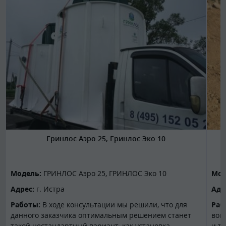
Гринлос Аэро 25, Гринлос Эко 10
Модель:
ГРИНЛОС Аэро 25,
ГРИНЛОС Эко 10
Мод
Адрес:
г. Истра
Адр
Работы:
В ходе консультации мы решили, что для
Раб
данного заказчика оптимальным решением станет
воп
такой нестандартный вариант, как установка
и т