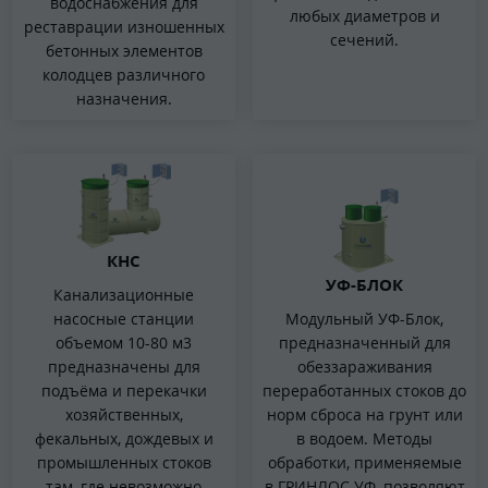
водоснабжения для
любых диаметров и
реставрации изношенных
сечений.
бетонных элементов
колодцев различного
назначения.
КНС
УФ-БЛОК
Канализационные
насосные станции
Модульный УФ-Блок,
объемом 10-80 м3
предназначенный для
предназначены для
обеззараживания
подъёма и перекачки
переработанных стоков до
хозяйственных,
норм сброса на грунт или
фекальных, дождевых и
в водоем. Методы
промышленных стоков
обработки, применяемые
там, где невозможно
в ГРИНЛОС УФ, позволяют