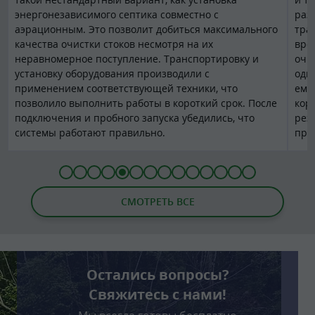
энергонезависимого септика совместно с
раз
аэрационным. Это позволит добиться максимального
тра
качества очистки стоков несмотря на их
вре
неравномерное поступление. Транспортировку и
очи
установку оборудования производили с
одн
применением соответствующей техники, что
емк
позволило выполнить работы в короткий срок. После
кор
подключения и пробного запуска убедились, что
рез
системы работают правильно.
пра
1
2
1
3
2
4
3
5
4
6
5
7
6
8
7
9
8
10
9
11
10
12
11
13
12
14
13
15
14
16
СМОТРЕТЬ ВСЕ
Остались вопросы?
Свяжитесь с нами!