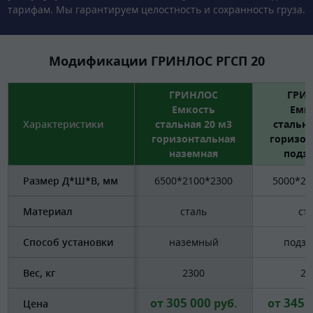
тарифам. Мы гарантируем целостность и сохранность груза.
Модификации ГРИНЛОС РГСП 20
ГРИНЛОС
ГРИ
Емкость
Емк
Характеристики
стальная 20 м3
стальна
горизонтальная
горизон
наземная
подз
Размер Д*Ш*В, мм
6500*2100*2300
5000*24
Материал
сталь
ст
Способ установки
наземный
подз
Вес, кг
2300
23
305 000
345 
от
руб.
от
Цена