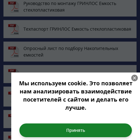
Руководство по монтажу ГРИНЛОС Емкость
стеклопластиковая
Техпаспорт ГРИНЛОС Емкость стеклопластиковая
Опросный лист по подбору Накопительных
емкостей
Сертификат соответствия ТУ
Мы используем cookie. Это позволяет
нам анализировать взаимодействие
Сертификат сейсмостойкости изделий из
посетителей с сайтом и делать его
стеклопластика
лучше.
Сертификат соответствия в системе ГОСТ Р