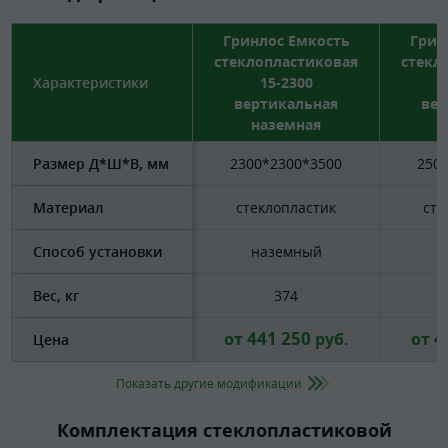
Гринлос Емкость
Грин
стеклопластиковая
стекл
Характеристики
15-2300
вертикальная
вер
наземная
н
Размер Д*Ш*В, мм
2300*2300*3500
250
Материал
стеклопластик
сте
Способ установки
наземный
н
Вес, кг
374
441 250
4
от
руб.
от
Цена
Показать другие модификации
Комплектация стеклопластиковой