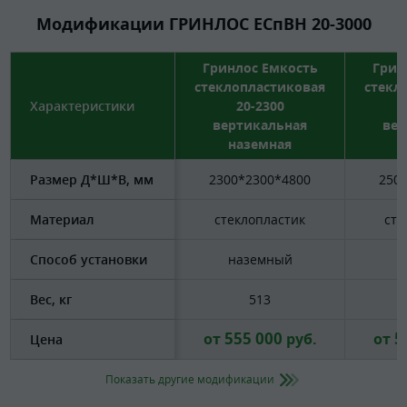
Модификации ГРИНЛОС ЕСпВН 20-3000
Гринлос Емкость
Грин
стеклопластиковая
стекл
Характеристики
20-2300
вертикальная
вер
наземная
н
Размер Д*Ш*В, мм
2300*2300*4800
250
Материал
стеклопластик
сте
Способ установки
наземный
н
Вес, кг
513
555 000
5
от
руб.
от
Цена
Показать другие модификации