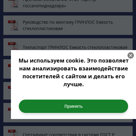
госсанэпиднадзора»
Руководство по монтажу ГРИНЛОС Емкость
стеклопластиковая
Техпаспорт ГРИНЛОС Емкость стеклопластиковая
Мы используем cookie. Это позволяет
Опросный лист по подбору Накопительных
нам анализировать взаимодействие
емкостей
посетителей с сайтом и делать его
лучше.
Сертификат соответствия ТУ
Сертификат сейсмостойкости изделий из
стеклопластика
Сертификат соответствия в системе ГОСТ Р